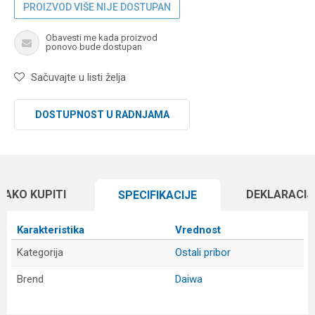
PROIZVOD VIŠE NIJE DOSTUPAN
Obavesti me kada proizvod
ponovo bude dostupan
Sačuvajte u listi želja
DOSTUPNOST U RADNJAMA
KAKO KUPITI
DEKLARACIJ
SPECIFIKACIJЕ
Karakteristika
Vrednost
Kategorija
Ostali pribor
Brend
Daiwa
Ime/Nadimak