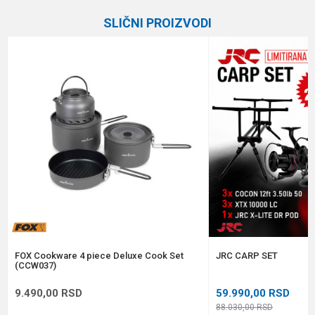
SLIČNI PROIZVODI
Email
Poruka
Anti-spam zaštita - izračunajte koliko je 6 - 1 :
POŠALJI
FOX Cookware 4 piece Deluxe Cook Set
JRC CARP SET
(CCW037)
9.490,00
RSD
59.990,00
RSD
88.030,00
RSD