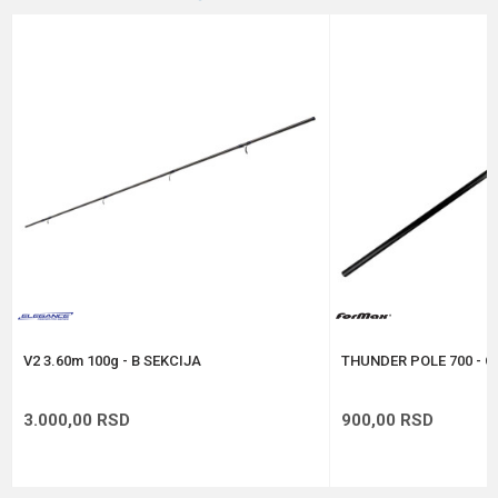
Email
%
Poruka
Anti-spam zaštita - izračunajte koliko je 6 - 1 :
POŠALJI
V2 3.60m 100g - B SEKCIJA
THUNDER POLE 700 - C
3.000,00
RSD
900,00
RSD