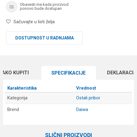
Obavesti me kada proizvod
ponovo bude dostupan
Sačuvajte u listi želja
DOSTUPNOST U RADNJAMA
KAKO KUPITI
DEKLARACIJ
SPECIFIKACIJЕ
Karakteristika
Vrednost
Kategorija
Ostali pribor
Brend
Daiwa
Ime/Nadimak
SLIČNI PROIZVODI