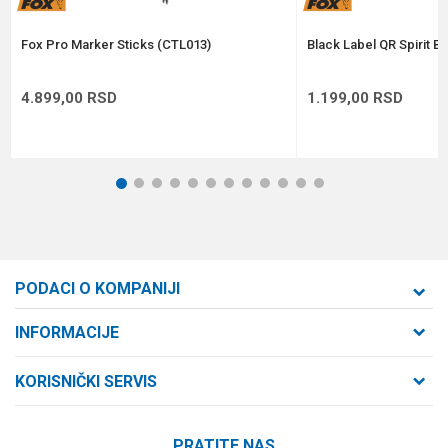
POŠALJI
Fox Pro Marker Sticks (CTL013)
Black Label QR Spirit B
4.899,00
RSD
1.199,00
RSD
1
2
3
4
5
6
7
8
9
10
11
12
PODACI O KOMPANIJI
Formaxstore d.o.o
INFORMACIJE
O nama
Cara Dušana 47
KORISNIČKI SERVIS
21000 Novi Sad, Srbija
Zaposlenje
Uslovi korišćenja i prodaje
Saradnja
Telefon:
PRATITE NAS