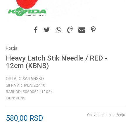
Korda
Heavy Latch Stik Needle / RED -
12cm (KBNS)
OSTALO ŠARANSKO
ŠIFRA ARTIKLA:
22440
BARKOD:
5060062112054
ISBN:
KBNS
Obavesti me o sniženju
580,00
RSD