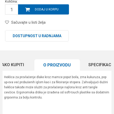
Količina:
DODAJ U KORPU
Sačuvajte u listi želja
DOSTUPNOST U RADNJAMA
KAKO KUPITI
SPECIFIKACI
O PROIZVODU
Heklica za provlačenje dlake kroz mamce poput boila, zrna kukuruza, pop
up-ova već probušenih iglom kao i za fiksiranje stopera. Zahvaljujući dužini
heklice takođe može služiti za provlačenje najlona kroz anti tangle
cevčice. Ergonomska drška je izrađena od soft-touch plastike sa dodatnim
gripovima za bolju kontrolu.