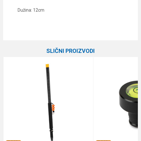
Dužina: 12cm
Karakteristika
Vrednost
Ime/Nadimak
Kategorija
Ostalo šaransko
SLIČNI PROIZVODI
Brend
Korda
Email
Poruka
Anti-spam zaštita - izračunajte koliko je 6 - 1 :