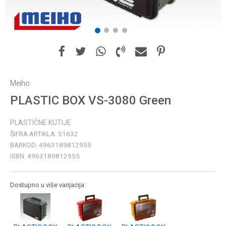
1
2
3
4
Meiho
PLASTIC BOX VS-3080 Green
PLASTIČNE KUTIJE
ŠIFRA ARTIKLA:
51632
BARKOD:
4963189812955
ISBN:
4963189812955
Dostupno u više varijacija: