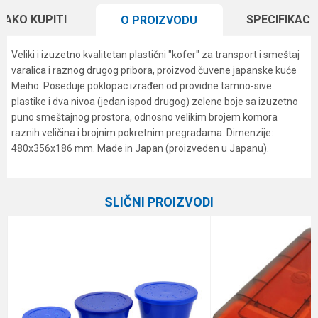
KAKO KUPITI
SPECIFIKACI
O PROIZVODU
Veliki i izuzetno kvalitetan plastični "kofer" za transport i smeštaj
varalica i raznog drugog pribora, proizvod čuvene japanske kuće
Meiho. Poseduje poklopac izrađen od providne tamno-sive
plastike i dva nivoa (jedan ispod drugog) zelene boje sa izuzetno
puno smeštajnog prostora, odnosno velikim brojem komora
raznih veličina i brojnim pokretnim pregradama. Dimenzije:
480x356x186 mm. Made in Japan (proizveden u Japanu).
Karakteristika
Vrednost
Ime/Nadimak
Kategorija
Plastične kutije
SLIČNI PROIZVODI
Brend
Meiho
Email
Poruka