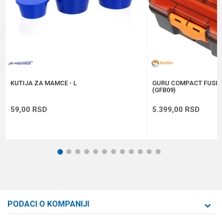
Anti-spam zaštita - izračunajte koliko je 6 - 1 :
POŠALJI
KUTIJA ZA MAMCE - L
GURU COMPACT FUSIO
(GFB09)
59,00
RSD
5.399,00
RSD
1
2
3
4
5
6
7
8
9
10
11
12
PODACI O KOMPANIJI
Formaxstore d.o.o