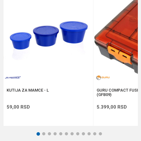
Poruka
Anti-spam zaštita - izračunajte koliko je 6 - 1 :
POŠALJI
KUTIJA ZA MAMCE - L
GURU COMPACT FUSIO
(GFB09)
59,00
RSD
5.399,00
RSD
1
2
3
4
5
6
7
8
9
10
11
12