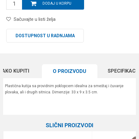
DODAJ U KORPU
Sačuvajte u listi želja
DOSTUPNOST U RADNJAMA
KAKO KUPITI
SPECIFIKACI
O PROIZVODU
Plastična kutija sa providnim poklopcem idealna za smeštaj i čuvanje
plovaka, ali i drugih sitnica. Dimenzije: 33 x 9 x 3.5 cm.
Karakteristika
Vrednost
Ime/Nadimak
Kategorija
Plastične kutije
SLIČNI PROIZVODI
Brend
D-plast
Email