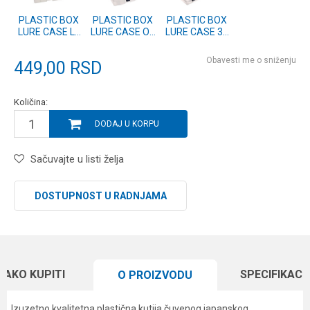
PLASTIC BOX
PLASTIC BOX
PLASTIC BOX
LURE CASE LL
LURE CASE OL
LURE CASE 3L
(L-LL) Clear
(L-OL) Clear
(L-3L) Clear
Obavesti me o sniženju
449,00
RSD
Količina:
DODAJ U KORPU
Sačuvajte u listi želja
DOSTUPNOST U RADNJAMA
KAKO KUPITI
SPECIFIKACI
O PROIZVODU
Izuzetno kvalitetna plastična kutija čuvenog japanskog