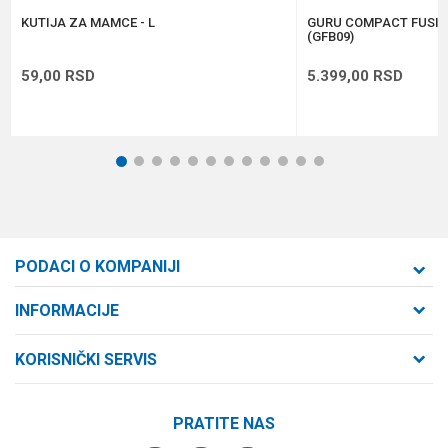
POŠALJI
KUTIJA ZA MAMCE - L
GURU COMPACT FUSIO
(GFB09)
59,00
RSD
5.399,00
RSD
1
2
3
4
5
6
7
8
9
10
11
12
PODACI O KOMPANIJI
Formaxstore d.o.o
INFORMACIJE
O nama
Cara Dušana 47
KORISNIČKI SERVIS
21000 Novi Sad, Srbija
Zaposlenje
Uslovi korišćenja i prodaje
Saradnja
Telefon:
PRATITE NAS
Politika privatnosti
064/647-81-86
Kontakt