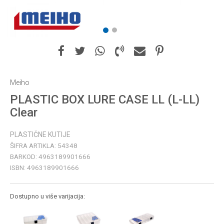
1
2
Meiho
PLASTIC BOX LURE CASE LL (L-LL)
Clear
PLASTIČNE KUTIJE
ŠIFRA ARTIKLA:
54348
BARKOD:
4963189901666
ISBN:
4963189901666
Dostupno u više varijacija: