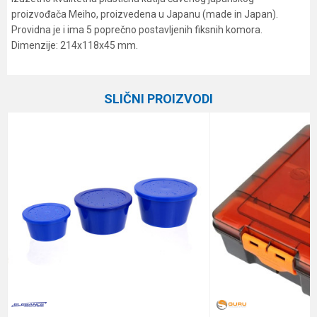
proizvođača Meiho, proizvedena u Japanu (made in Japan).
Providna je i ima 5 poprečno postavljenih fiksnih komora.
Dimenzije: 214x118x45 mm.
Karakteristika
Vrednost
Ime/Nadimak
Kategorija
Plastične kutije
SLIČNI PROIZVODI
Brend
Meiho
Email
Poruka
Anti-spam zaštita - izračunajte koliko je 6 - 1 :