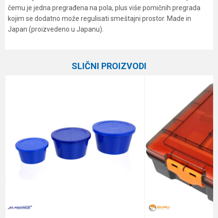
čemu je jedna pregrađena na pola, plus više pomičnih pregrada
kojim se dodatno može regulisati smeštajni prostor. Made in
Japan (proizvedeno u Japanu).
Karakteristika
Vrednost
Ime/Nadimak
Kategorija
Plastične kutije
SLIČNI PROIZVODI
Brend
Meiho
Email
Poruka
Anti-spam zaštita - izračunajte koliko je 4 + 1 :