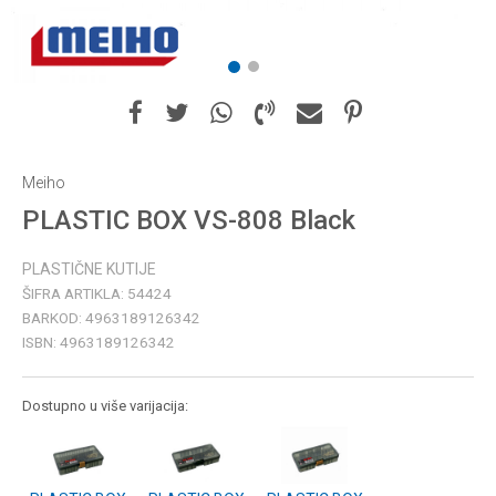
1
2
Meiho
PLASTIC BOX VS-808 Black
PLASTIČNE KUTIJE
ŠIFRA ARTIKLA:
54424
BARKOD:
4963189126342
ISBN:
4963189126342
Dostupno u više varijacija: