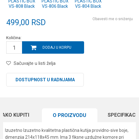
PLASTIC BOX
PLASTIC BOX
PLASTIC BOX
VS-808 Black
VS-806 Black
VS-804 Black
Obavesti me o sniženju
499,00
RSD
Količina:
DODAJ U KORPU
Sačuvajte u listi želja
DOSTUPNOST U RADNJAMA
KAKO KUPITI
SPECIFIKACI
O PROIZVODU
Izuzetno Izuzetno kvalitetna plastična kutija providno-sive boje,
dimenzija 214x118x45 mm. Ima 3 fiksne uzdužne komore pri