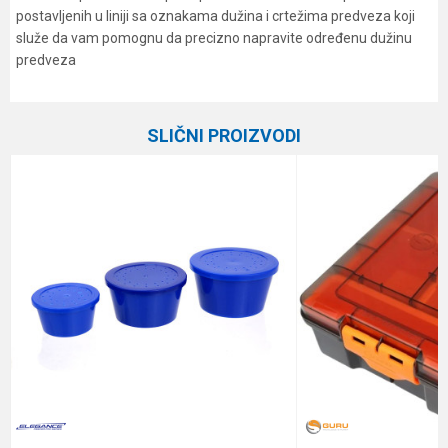
postavljenih u liniji sa oznakama dužina i crtežima predveza koji
služe da vam pomognu da precizno napravite određenu dužinu
predveza
Karakteristika
Vrednost
Ime/Nadimak
Kategorija
Plastične kutije
SLIČNI PROIZVODI
Brend
Elegance Method
Email
Poruka
Anti-spam zaštita - izračunajte koliko je 4 + 1 :