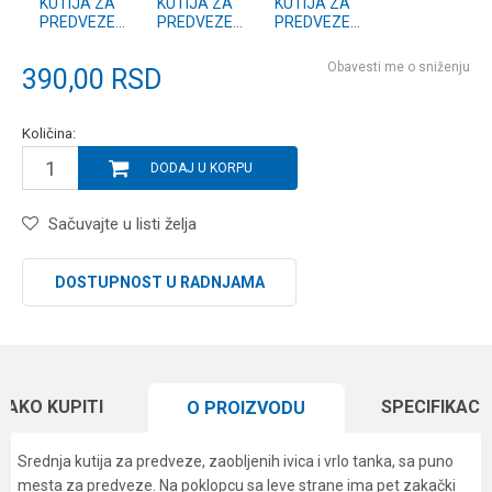
KUTIJA ZA
KUTIJA ZA
KUTIJA ZA
PREDVEZE
PREDVEZE
PREDVEZE
VELIKA
MALA
SREDNJA
Obavesti me o sniženju
390,00
RSD
Količina:
DODAJ U KORPU
Sačuvajte u listi želja
DOSTUPNOST U RADNJAMA
KAKO KUPITI
SPECIFIKACI
O PROIZVODU
Srednja kutija za predveze, zaobljenih ivica i vrlo tanka, sa puno
mesta za predveze. Na poklopcu sa leve strane ima pet zakački