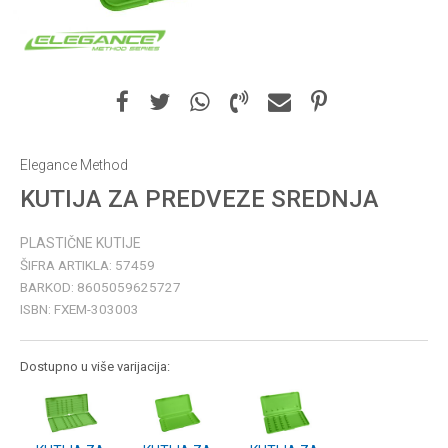
Elegance Method
KUTIJA ZA PREDVEZE SREDNJA
PLASTIČNE KUTIJE
ŠIFRA ARTIKLA:
57459
BARKOD:
8605059625727
ISBN:
FXEM-303003
Dostupno u više varijacija: