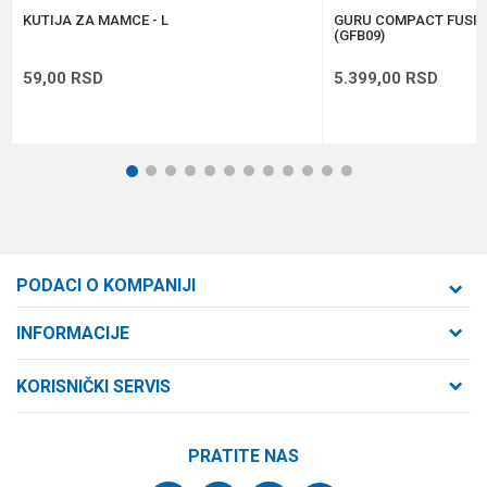
POŠALJI
KUTIJA ZA MAMCE - L
GURU COMPACT FUSIO
(GFB09)
59,00
RSD
5.399,00
RSD
1
2
3
4
5
6
7
8
9
10
11
12
PODACI O KOMPANIJI
Formaxstore d.o.o
INFORMACIJE
O nama
Cara Dušana 47
KORISNIČKI SERVIS
21000 Novi Sad, Srbija
Zaposlenje
Uslovi korišćenja i prodaje
Saradnja
Telefon:
PRATITE NAS
Politika privatnosti
064/647-81-86
Kontakt