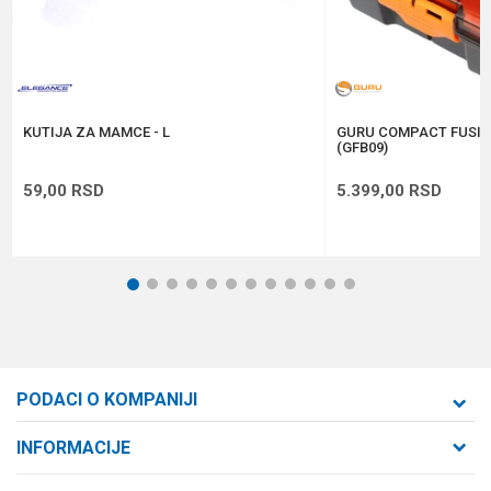
Anti-spam zaštita - izračunajte koliko je 9 - 4 :
POŠALJI
KUTIJA ZA MAMCE - L
GURU COMPACT FUSIO
(GFB09)
59,00
RSD
5.399,00
RSD
1
2
3
4
5
6
7
8
9
10
11
12
PODACI O KOMPANIJI
Formaxstore d.o.o
INFORMACIJE
O nama