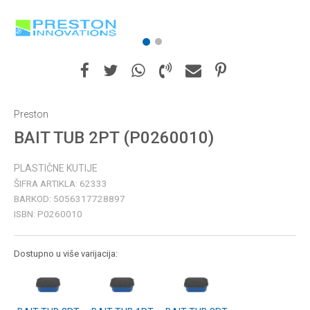
1
2
Preston
BAIT TUB 2PT (P0260010)
PLASTIČNE KUTIJE
ŠIFRA ARTIKLA:
62333
BARKOD:
5056317728897
ISBN:
P0260010
Dostupno u više varijacija: