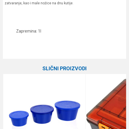
zatvaranje, kao i male nožice na dnu kutije.
Zapremina: 1l
Karakteristika
Vrednost
Ime/Nadimak
Kategorija
Plastične kutije
SLIČNI PROIZVODI
Brend
Preston
Email
Poruka