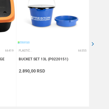
66419
PLASTIČNE KUTIJE
66355
PLASTIČNE KUTIJE
NGE
BUCKET SET 13L (P0220151)
ACCESSO
DEEP (P0
2.890,00
RSD
1.090,00
DODAJ U KORPU