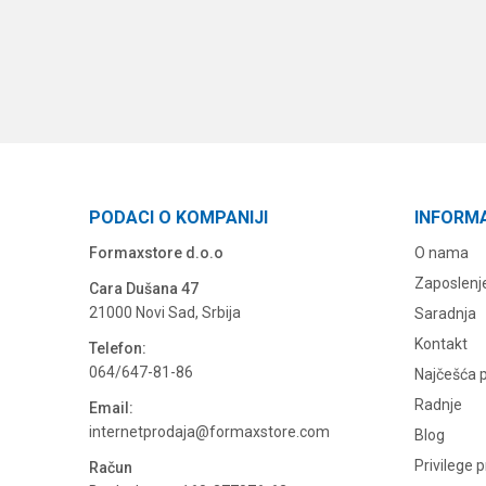
PODACI O KOMPANIJI
INFORM
Formaxstore d.o.o
O nama
Zaposlenj
Cara Dušana 47
21000 Novi Sad, Srbija
Saradnja
Kontakt
Telefon:
064/647-81-86
Najčešća p
Radnje
Email:
internetprodaja@formaxstore.com
Blog
Privilege 
Račun