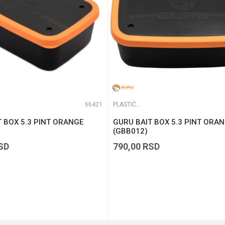
66421
PLASTIČNE KUTIJE
 BOX 5.3 PINT ORANGE
GURU BAIT BOX 5.3 PINT ORA
(GBB012)
SD
790,00
RSD
DODAJ U KORPU
DODAJ U KORPU