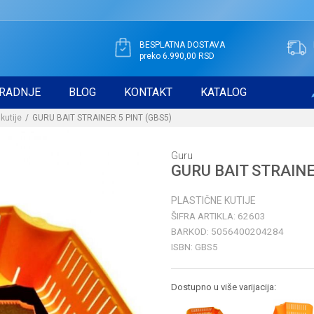
BESPLATNA DOSTAVA
preko 6.990,00 RSD
RADNJE
BLOG
KONTAKT
KATALOG
kutije
GURU BAIT STRAINER 5 PINT (GBS5)
Guru
GURU BAIT STRAINE
PLASTIČNE KUTIJE
ŠIFRA ARTIKLA:
62603
BARKOD:
5056400204284
ISBN:
GBS5
Dostupno u više varijacija: