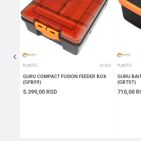
POŠALJI
65294
PLASTIČNE KUTIJE
67323
PLASTIČNE KUTIJE
GURU COMPACT FUSION FEEDER BOX
GURU BAIT
(GFB09)
(GBT07)
5.399,00
RSD
710,00
R
DODAJ U KORPU