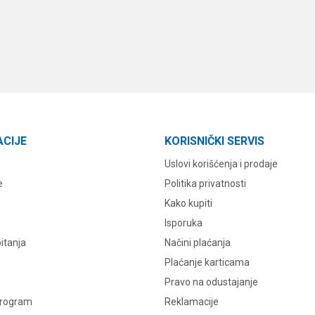
ACIJE
KORISNIČKI SERVIS
Uslovi korišćenja i prodaje
e
Politika privatnosti
Kako kupiti
Isporuka
itanja
Načini plaćanja
Plaćanje karticama
Pravo na odustajanje
program
Reklamacije