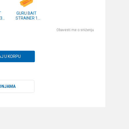
T
GURU BAIT
3
STRAINER 1
3)
PINT (GBS1)
Obavesti me o sniženju
J U KORPU
DNJAMA