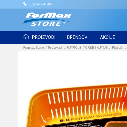
064/647-81-86
PROIZVODI
BRENDOVI
AKCIJE
Formax Store
Proizvodi
FUTROLE, TORBE I KUTIJE
Plastične 