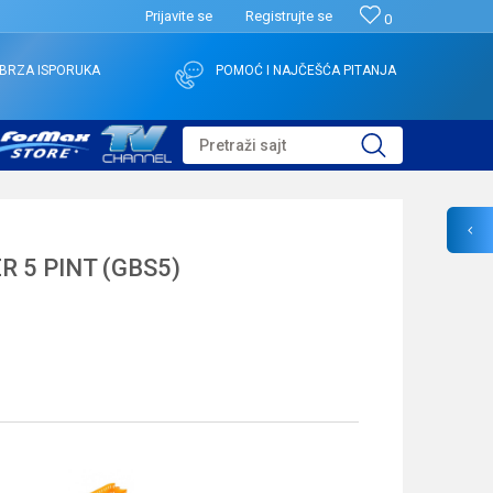
Prijavite se
Registrujte se
0
BRZA ISPORUKA
POMOĆ I NAJČEŠĆA PITANJA
Pretraži sajt
R 5 PINT (GBS5)