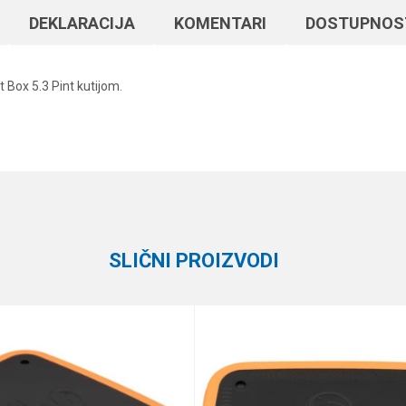
DEKLARACIJA
KOMENTARI
DOSTUPNOS
t Box 5.3 Pint kutijom.
Vrednost
Email
Plastične kutije
Guru
SLIČNI PROIZVODI
e koliko je 6 - 1 :