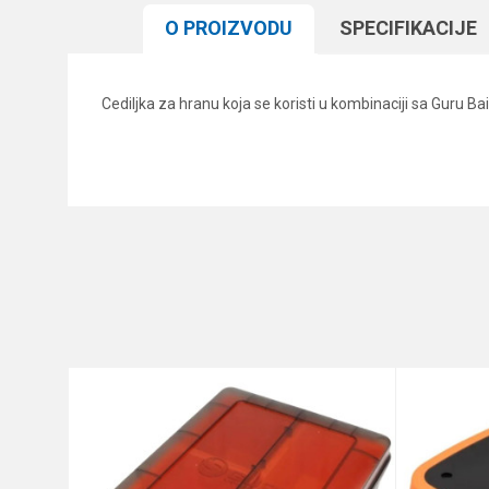
O PROIZVODU
SPECIFIKACIJЕ
Cediljka za hranu koja se koristi u kombinaciji sa Guru Bai
Karakteristika
Ime/Nadimak
Kategorija
Brend
Poruka
Anti-spam zaštita - izračunajt