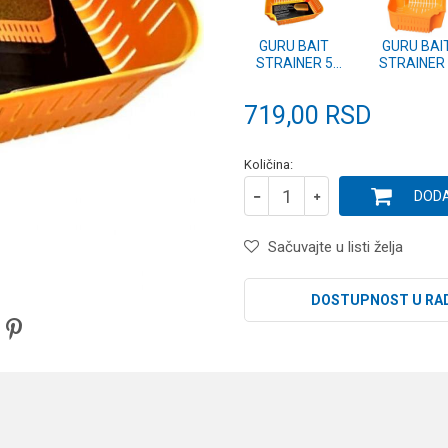
GURU BAIT
GURU BAI
STRAINER 5
STRAINER 
PINT (GBS5)
PINT (GBS
719,00
RSD
Količina:
DODA
Sačuvajte u listi želja
DOSTUPNOST U RA