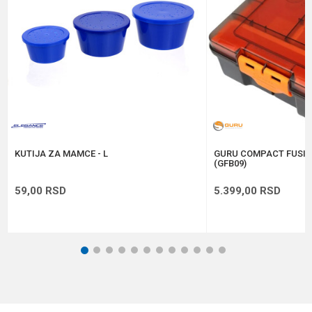
Anti-spam zaštita - izračunajte koliko je 2 + 3 :
POŠALJI
KUTIJA ZA MAMCE - L
GURU COMPACT FUSIO
(GFB09)
59,00
RSD
5.399,00
RSD
1
2
3
4
5
6
7
8
9
10
11
12