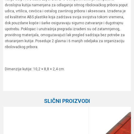
dvoslojna kutija namenjena za odlaganje sitnog ribolovačkog pribora poput
udica, vrtilica, cevčica i ostalog završnog pribora i aksesoara. Izrađena je
od kvalitetne ABS plastike koja zadržava svoja svojstva tokom vremena,
dok pouzdane kopče i šarke osiguravaju sigurno zatvaranje i dugotrajnu
upotrebu. Poklopac i unutrašnja pregrada izrađeni su od zatamnjenog,
providnog materijala, omogućavajući lak pregled sadržaja bez potrebe za
otvaranjem kutije. Poseduje 2 glavna i 6 manjih odeljaka za organizaciju
ribolovačkog pribora.
Dimenzije kutije: 10,2 × 8,8 × 2,4 cm.
Karakteristika
Vrednost
Ime/Nadimak
Kategorija
Plastične kutije
SLIČNI PROIZVODI
Brend
Carp Pro
Email
Poruka