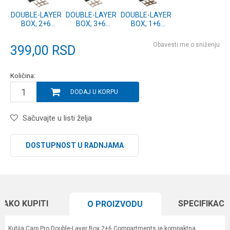
DOUBLE-LAYER
DOUBLE-LAYER
DOUBLE-LAYER
BOX, 2+6
BOX, 3+6
BOX, 1+6
COMPARTMENTS
COMPARTMENTS
COMPARTMENTS
(CPHXS02-6)
(CPHXS03-6)
(CPHXS01-6)
Obavesti me o sniženju
399,00
RSD
Količina:
DODAJ U KORPU
Sačuvajte u listi želja
DOSTUPNOST U RADNJAMA
KAKO KUPITI
SPECIFIKACI
O PROIZVODU
Kutija Carp Pro Double-Layer Box 2+6 Compartments je kompaktna