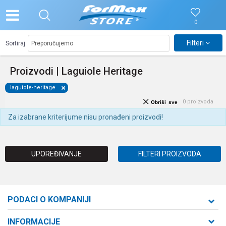
0
Filteri
Sortiraj
Proizvodi | Laguiole Heritage
laguiole-heritage
0
proizvoda
Obriši sve
Za izabrane kriterijume nisu pronađeni proizvodi!
UPOREĐIVANJE
FILTERI PROIZVODA
PODACI O KOMPANIJI
Formaxstore d.o.o
INFORMACIJE