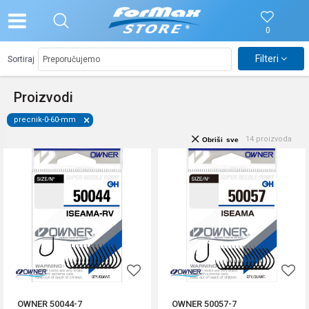
0
Filteri
Sortiraj
Proizvodi
precnik-0-60-mm
14
proizvoda
Obriši sve
OWNER 50044-7
OWNER 50057-7