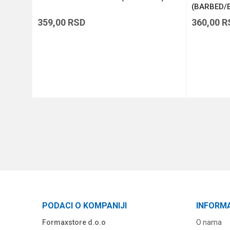
(BARBED/E
359,00
RSD
360,00
R
DODAJ U KORPU
PODACI O KOMPANIJI
INFORM
Formaxstore d.o.o
O nama