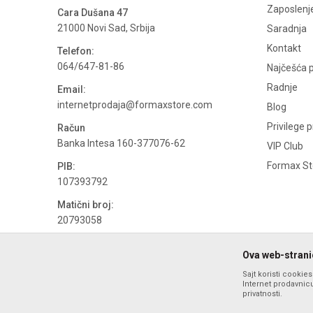
Zaposlenj
Cara Dušana 47
21000 Novi Sad, Srbija
Saradnja
Kontakt
Telefon:
064/647-81-86
Najčešća p
Radnje
Email:
internetprodaja@formaxstore.com
Blog
Privilege 
Račun
Banka Intesa 160-377076-62
VIP Club
Formax Sto
PIB:
107393792
Matični broj:
20793058
PDV broj
Ova web-stranic
694500884
Sajt koristi cookie
Internet prodavnicu
privatnosti.