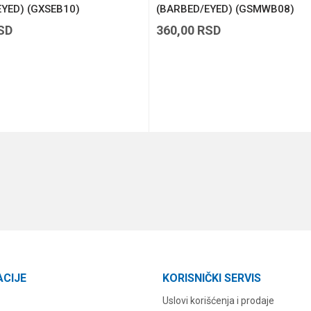
YED) (GXSEB10)
(BARBED/EYED) (GSMWB08)
SD
360,00
RSD
DODAJ U KORPU
DODAJ U KORPU
ACIJE
KORISNIČKI SERVIS
Uslovi korišćenja i prodaje