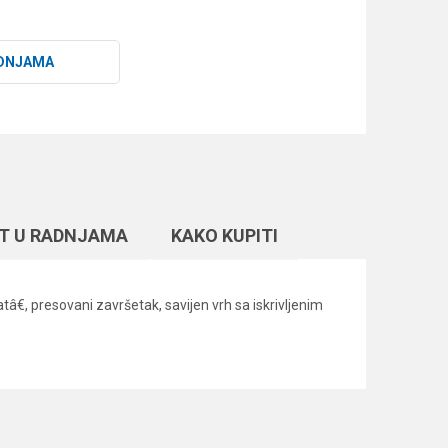
DNJAMA
T U RADNJAMA
KAKO KUPITI
tâ€, presovani završetak, savijen vrh sa iskrivljenim