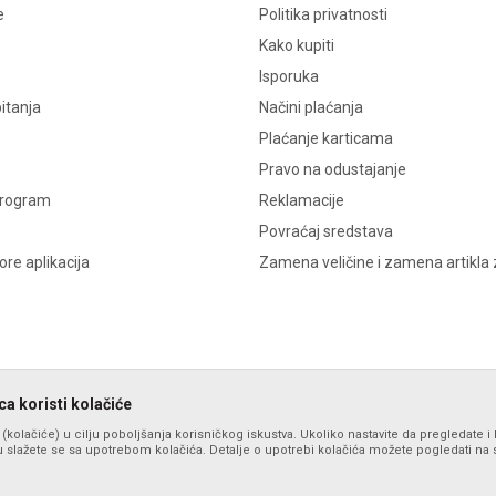
e
Politika privatnosti
Kako kupiti
Isporuka
itanja
Načini plaćanja
Plaćanje karticama
Pravo na odustajanje
program
Reklamacije
Povraćaj sredstava
re aplikacija
Zamena veličine i zamena artikla 
a koristi kolačiće
s (kolačiće) u cilju poboljšanja korisničkog iskustva. Ukoliko nastavite da pregledate i 
 slažete se sa upotrebom kolačića. Detalje o upotrebi kolačića možete pogledati na st