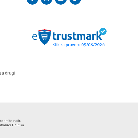
za drugi
koristite našu
ranici Politika