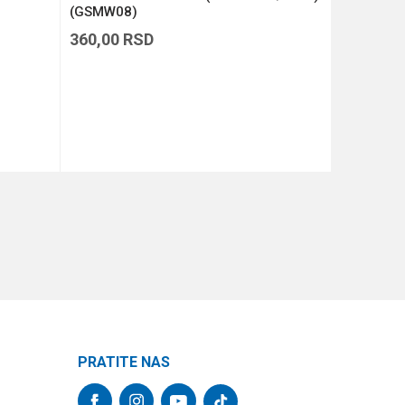
(GSMW08)
360,00
RSD
510,00
R
DODAJ U KORPU
PRATITE NAS