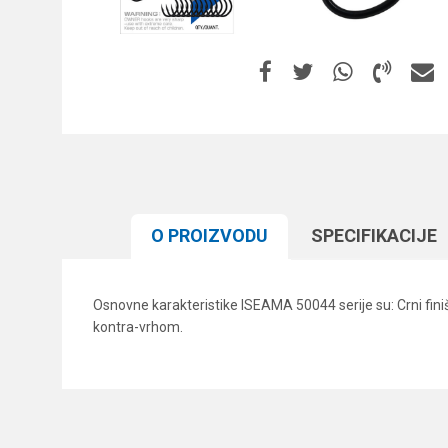
O PROIZVODU
SPECIFIKACIJЕ
Osnovne karakteristike ISEAMA 50044 serije su: Crni finiš (
kontra-vrhom.
Karakteristika
Ime/Nadimak
Kategorija
Boja