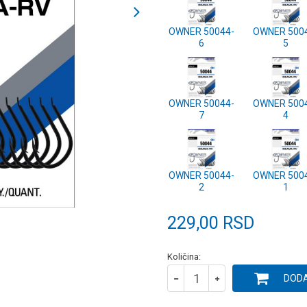
OWNER 50044-
OWNER 500
6
5
OWNER 50044-
OWNER 500
7
4
OWNER 50044-
OWNER 500
2
1
229,00
RSD
Količina:
DODA