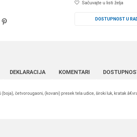
Sačuvajte u listi želja
DOSTUPNOST U RA
DEKLARACIJA
KOMENTARI
DOSTUPNOS
boja), četvorougaoni, (kovani) presek tela udice, široki luk, kratak â€vra
Vrednost
Email
Univerzalne udice
Crna