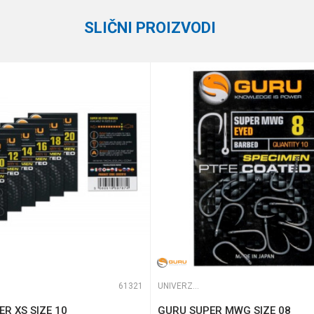
Owner
SLIČNI PROIZVODI
14
0.60 mm
7
e koliko je 9 - 4 :
61321
UNIVERZALNE UDICE
R XS SIZE 10
GURU SUPER MWG SIZE 08