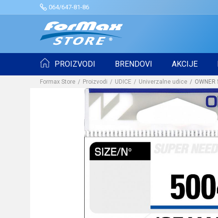
064/647-81-86
PROIZVODI
BRENDOVI
AKCIJE
Formax Store
Proizvodi
UDICE
Univerzalne udice
OWNER 