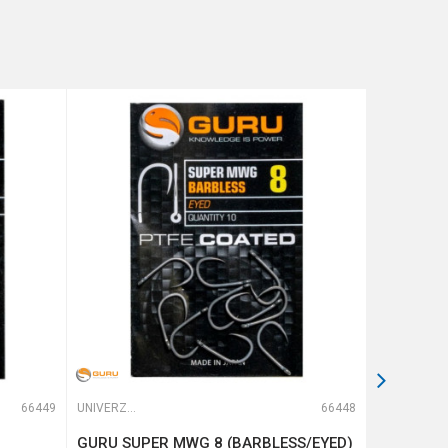
66449
UNIVERZALNE UDICE
66448
UNIVERZALNE UDICE
GURU SUPER MWG 8 (BARBLESS/EYED)
GURU QM1