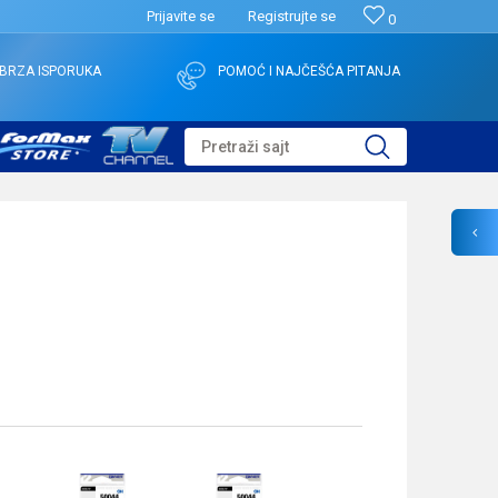
Prijavite se
Registrujte se
0
BRZA ISPORUKA
POMOĆ I NAJČEŠĆA PITANJA
Pretraži sajt