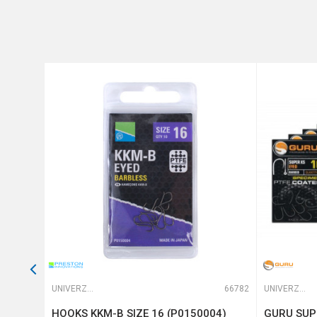
Poruka
Brend
Pakovanje
Prečnik
Veličina
Anti-spam zaštita - izračunajt
POŠALJI
64765
UNIVERZALNE UDICE
66782
UNIVERZALNE UDICE
HOOKS KKM-B SIZE 16 (P0150004)
GURU SUPE