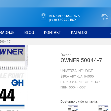
BESPLATNA DOSTAVA
preko 6.990,00 RSD
RADNJE
BLOG
KONTAKT
KATALOG
50044-7
Owner
OWNER 50044-7
UNIVERZALNE UDICE
ŠIFRA ARTIKLA:
04550
BARKOD:
4953873050145
ISBN:
50044-007
Dostupno u više varijacija: