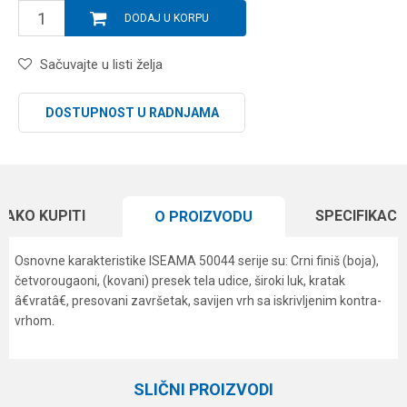
DODAJ U KORPU
Sačuvajte u listi želja
DOSTUPNOST U RADNJAMA
KAKO KUPITI
SPECIFIKACI
O PROIZVODU
Osnovne karakteristike ISEAMA 50044 serije su: Crni finiš (boja),
četvorougaoni, (kovani) presek tela udice, široki luk, kratak
â€vratâ€, presovani završetak, savijen vrh sa iskrivljenim kontra-
vrhom.
Karakteristika
Vrednost
Ime/Nadimak
Kategorija
Univerzalne udice
SLIČNI PROIZVODI
Boja
Crna