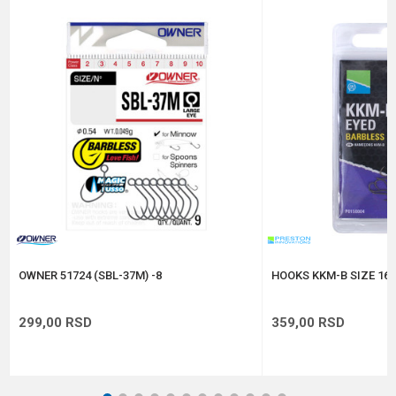
Email
Brend
Owner
Pakovanje
11
Poruka
Prečnik
0.92 mm
Veličina
2
Anti-spam zaštita - izračunajte koliko je 6 - 1 :
POŠALJI
OWNER 51724 (SBL-37M) -8
HOOKS KKM-B SIZE 16 
299,00
RSD
359,00
RSD