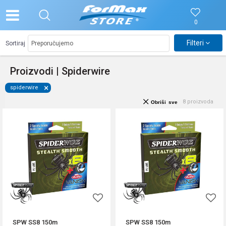
0
Filteri
Sortiraj
Proizvodi | Spiderwire
spiderwire
8
proizvoda
Obriši sve
SPW SS8 150m
SPW SS8 150m