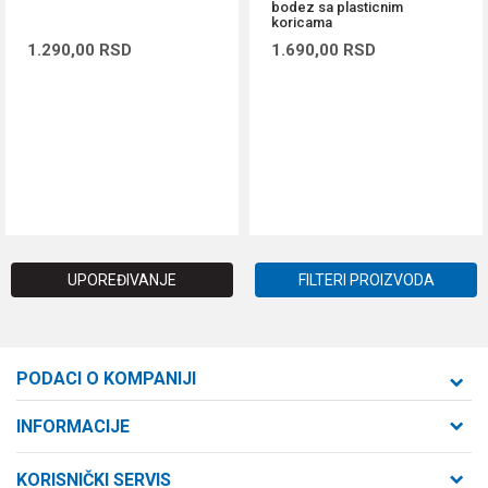
bodez sa plasticnim
koricama
1.290,00
RSD
1.690,00
RSD
DODAJ U KORPU
DODAJ U KORPU
UPOREĐIVANJE
FILTERI PROIZVODA
PODACI O KOMPANIJI
Formaxstore d.o.o
INFORMACIJE
O nama
Cara Dušana 47
KORISNIČKI SERVIS