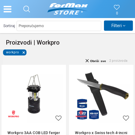
0
Filteri
Sortiraj
Proizvodi | Workpro
workpro
2
proizvoda
Obriši sve
Workpro 3AA COB LED fenjer
Workpro x Swiss tech 4-incni