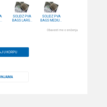
A
SOLIDZ PVA
SOLIDZ PVA
BAGS LARGE
BAGS MEDIUM
 25
(KPVA4)
(KPVA3)
1)
Obavesti me o sniženju
J U KORPU
DNJAMA