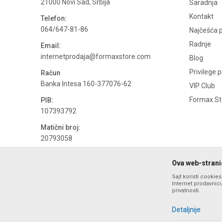
21000 Novi Sad, Srbija
Saradnja
Kontakt
Telefon:
064/647-81-86
Najčešća p
Radnje
Email:
internetprodaja@formaxstore.com
Blog
Privilege 
Račun
Banka Intesa 160-377076-62
VIP Club
Formax Sto
PIB:
107393792
Matični broj:
20793058
PDV broj
Ova web-stranic
694500884
Sajt koristi cookie
Internet prodavnicu
privatnosti.
Detaljnije