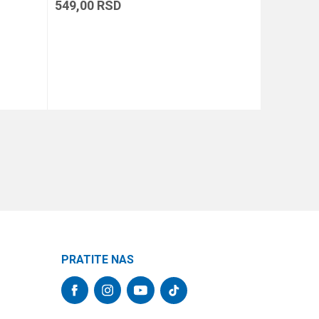
549,00
RSD
299,00
R
DODAJ U KORPU
PRATITE NAS