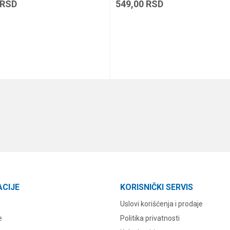
RSD
549,00
RSD
DODAJ U KORPU
DODAJ U KORPU
ACIJE
KORISNIČKI SERVIS
Uslovi korišćenja i prodaje
e
Politika privatnosti