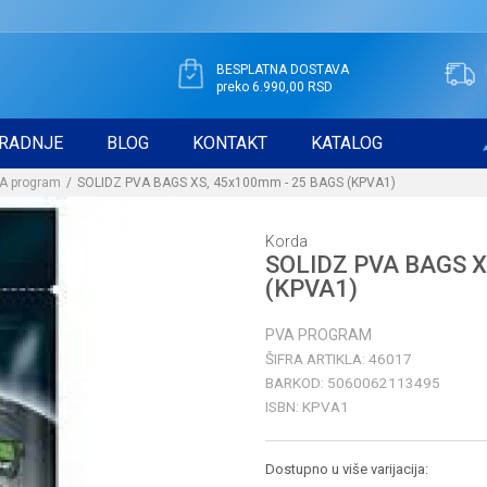
BESPLATNA DOSTAVA
preko 6.990,00 RSD
RADNJE
BLOG
KONTAKT
KATALOG
A program
SOLIDZ PVA BAGS XS, 45x100mm - 25 BAGS (KPVA1)
Korda
SOLIDZ PVA BAGS X
(KPVA1)
PVA PROGRAM
ŠIFRA ARTIKLA:
46017
BARKOD:
5060062113495
ISBN:
KPVA1
Dostupno u više varijacija: