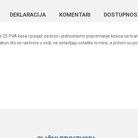
DEKLARACIJA
KOMENTARI
DOSTUPNOS
 25 PVA kesa i punjač za brzo i jednostavno pripremanje kesica sa hran
kon što se rastvore u vodi, ne ostavljaju ostatke ni miris, a pritom su p
Vrednost
Email
PVA program
Korda