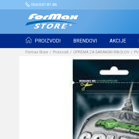
064/647-81-86
PROIZVODI
BRENDOVI
AKCIJE
Formax Store
Proizvodi
OPREMA ZA ŠARANSKI RIBOLOV
PV