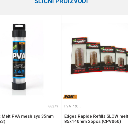
SLIČNI PROIZVODI
te koliko je 2 + 3 :
66279
PVA PROGRAM
t Melt PVA mesh sys 35mm
Edges Rapide Refills SLOW mel
63)
85x140mm 25pcs (CPV060)