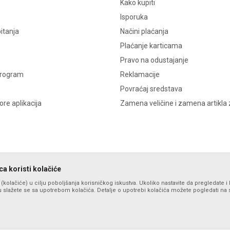
Kako kupiti
Isporuka
itanja
Načini plaćanja
Plaćanje karticama
Pravo na odustajanje
program
Reklamacije
Povraćaj sredstava
re aplikacija
Zamena veličine i zamena artikla 
a koristi kolačiće
s (kolačiće) u cilju poboljšanja korisničkog iskustva. Ukoliko nastavite da pregledate i 
 slažete se sa upotrebom kolačića. Detalje o upotrebi kolačića možete pogledati na st