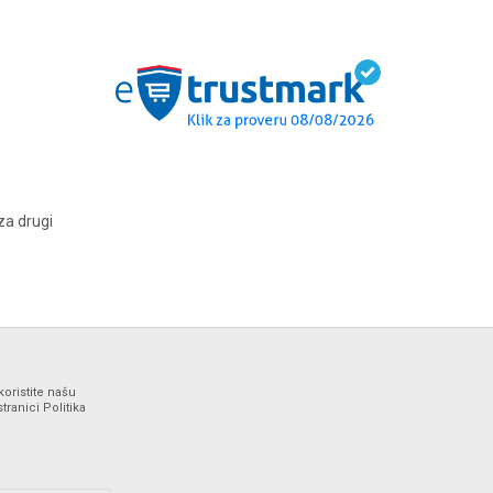
za drugi
koristite našu
ranici Politika