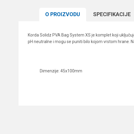
O PROIZVODU
SPECIFIKACIJЕ
Korda Solidz PVA Bag System XS je komplet koji uključuje
pH neutralne i mogu se puniti bilo kojom vrstom hrane. Na
Dimenzije: 45x100mm
Karakteristika
Ime/Nadimak
Kategorija
Brend
Poruka