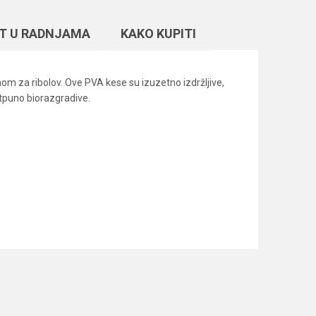
T U RADNJAMA
KAKO KUPITI
om za ribolov. Ove PVA kese su izuzetno izdržljive,
otpuno biorazgradive.