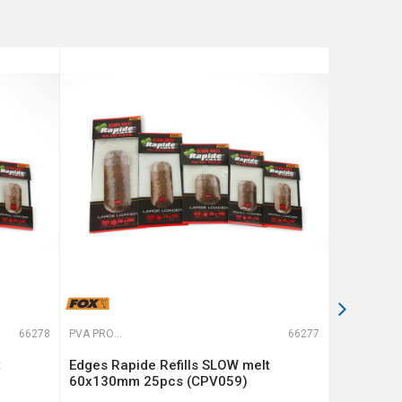
66278
PVA PROGRAM
66277
PVA PROGRAM
t
Edges Rapide Refills SLOW melt
PVA BAG 
60x130mm 25pcs (CPV059)
(CPPB716