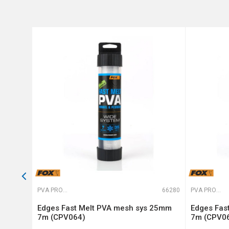
Anti-spam zaštita - izračunaj
POŠALJI
58290
PVA PROGRAM
66280
PVA PROGRAM
m Wide
Edges Fast Melt PVA mesh sys 25mm
Edges Fas
7m (CPV064)
7m (CPV0