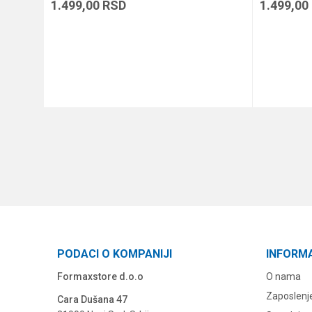
1.499,00
RSD
1.499,00
DODAJ U KORPU
PODACI O KOMPANIJI
INFORM
Formaxstore d.o.o
O nama
Zaposlenj
Cara Dušana 47