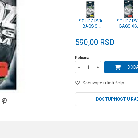
SOLIDZ PVA
SOLIDZ PV
BAGS S,
BAGS XS,
55x100mm - 25
45x100mm -
BAGS (KPVA2)
BAGS (KPVA
590,00
RSD
Količina:
DODA
Sačuvajte u listi želja
DOSTUPNOST U RA