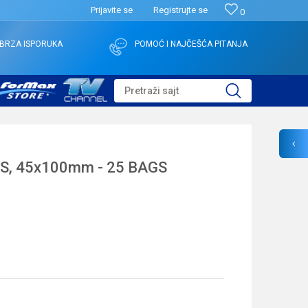
Prijavite se
Registrujte se
0
BRZA ISPORUKA
POMOĆ I NAJČEŠĆA PITANJA
Pretraži sajt
S, 45x100mm - 25 BAGS