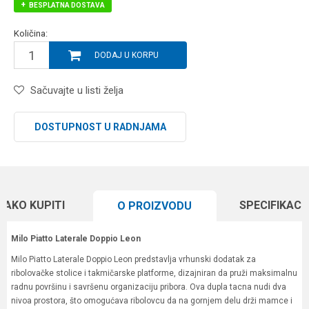
BESPLATNA DOSTAVA
Količina:
DODAJ U KORPU
Sačuvajte u listi želja
DOSTUPNOST U RADNJAMA
KAKO KUPITI
SPECIFIKACI
O PROIZVODU
Milo Piatto Laterale Doppio Leon
Milo Piatto Laterale Doppio Leon predstavlja vrhunski dodatak za
ribolovačke stolice i takmičarske platforme, dizajniran da pruži maksimalnu
radnu površinu i savršenu organizaciju pribora. Ova dupla tacna nudi dva
nivoa prostora, što omogućava ribolovcu da na gornjem delu drži mamce i