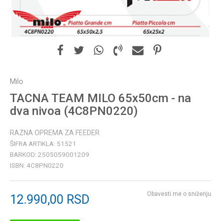
Milo
TACNA TEAM MILO 65x50cm - na
dva nivoa (4C8PN0220)
RAZNA OPREMA ZA FEEDER
ŠIFRA ARTIKLA:
51521
BARKOD:
2505059001209
ISBN:
4C8PN0220
Obavesti me o sniženju
12.990,00
RSD