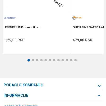
Anti-spam zaštita - izračunajte koliko je 4 + 1 :
POŠALJI
FEEDER LINK 4cm - 2kom.
GURU FINE GATED LAT
129,00
RSD
479,00
RSD
1
2
3
4
5
6
7
8
9
10
11
12
PODACI O KOMPANIJI
Formaxstore d.o.o
INFORMACIJE
O nama
Cara Dušana 47