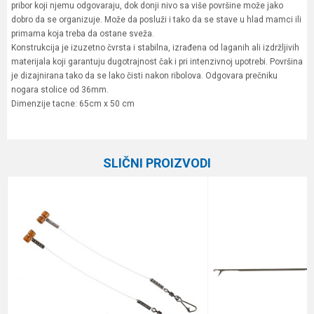
pribor koji njemu odgovaraju, dok donji nivo sa više površine može jako
dobro da se organizuje. Može da posluži i tako da se stave u hlad mamci ili
primama koja treba da ostane sveža.
Konstrukcija je izuzetno čvrsta i stabilna, izrađena od laganih ali izdržljivih
materijala koji garantuju dugotrajnost čak i pri intenzivnoj upotrebi. Površina
je dizajnirana tako da se lako čisti nakon ribolova. Odgovara prečniku
nogara stolice od 36mm.
Dimenzije tacne: 65cm x 50 cm
Karakteristika
Vrednost
Ime/Nadimak
Kategorija
Razna oprema za feeder
SLIČNI PROIZVODI
Brend
Milo
Email
Poruka