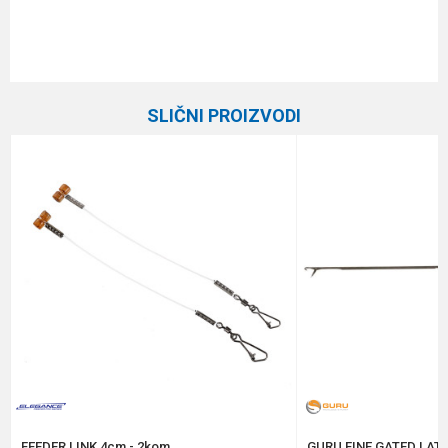
Karakteristika
Vrednost
Ime/Nadimak
Kategorija
Razna oprema za feeder
SLIČNI PROIZVODI
Brend
Preston
Email
Poruka
Anti-spam zaštita - izračunajte koliko je 9 - 4 :
POŠALJI
FEEDER LINK 4cm - 2kom.
GURU FINE GATED LAT