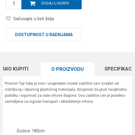
DODAJ U KORPU
Sačuvajte u listi želja
DOSTUPNOST U RADNJAMA
KAKO KUPITI
SPECIFIKACI
O PROIZVODU
Preston Top Tube je novi i unapređeni model zaštitne cevi izrađen od
izdržljivog i otpornog plastičnog materijala, dizajniran da pruži neophodnu
podršku i sigurnost za vaše vrhove štapova. Ova zaštitna cev je posebno
osmišljena za siguran transport i skladištenje vrhova.
Dužina: 180cm