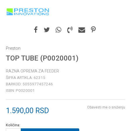
Preston
TOP TUBE (P0020001)
RAZNA OPREMA ZA FEEDER
ŠIFRA ARTIKLA:
62315
BARKOD:
5055977457246
ISBN:
P0020001
Obavesti me o sniženju
1.590,00
RSD
Količina: