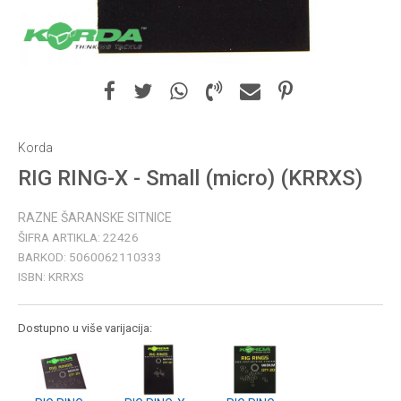
Korda
RIG RING-X - Small (micro) (KRRXS)
RAZNE ŠARANSKE SITNICE
ŠIFRA ARTIKLA:
22426
BARKOD:
5060062110333
ISBN:
KRRXS
Dostupno u više varijacija: