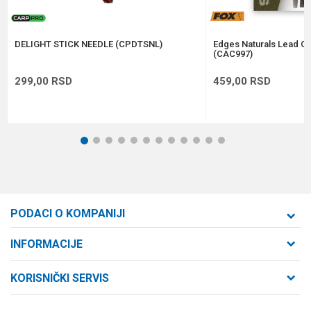
POŠALJI
DELIGHT STICK NEEDLE (CPDTSNL)
Edges Naturals Lead Cli
(CAC997)
299,00
RSD
459,00
RSD
1
2
3
4
5
6
7
8
9
10
11
12
PODACI O KOMPANIJI
Formaxstore d.o.o
INFORMACIJE
O nama
Cara Dušana 47
KORISNIČKI SERVIS
21000 Novi Sad, Srbija
Zaposlenje
Uslovi korišćenja i prodaje
Saradnja