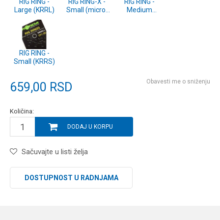
RIG RING -
RIG RING-X -
RIG RING -
Large (KRRL)
Small (micro)
Medium
(KRRXS)
(KRRM)
RIG RING -
Small (KRRS)
Obavesti me o sniženju
659,00
RSD
Količina:
DODAJ U KORPU
Sačuvajte u listi želja
DOSTUPNOST U RADNJAMA