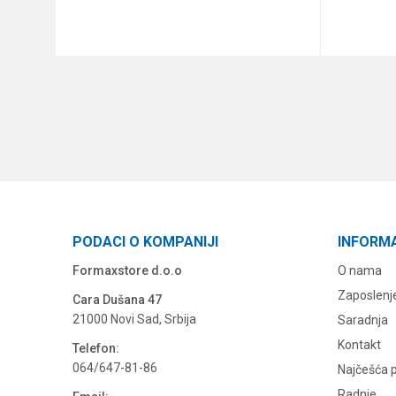
DODAJ U KORPU
PODACI O KOMPANIJI
INFORM
Formaxstore d.o.o
O nama
Zaposlenj
Cara Dušana 47
21000 Novi Sad, Srbija
Saradnja
Kontakt
Telefon:
064/647-81-86
Najčešća p
Radnje