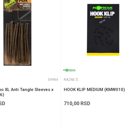
te koliko je 2 + 3 :
59984
RAZNE ŠARANSKE SITNICE
o XL Anti Tangle Sleeves x
HOOK KLIP MEDIUM (KMW010)
6)
SD
710,00
RSD