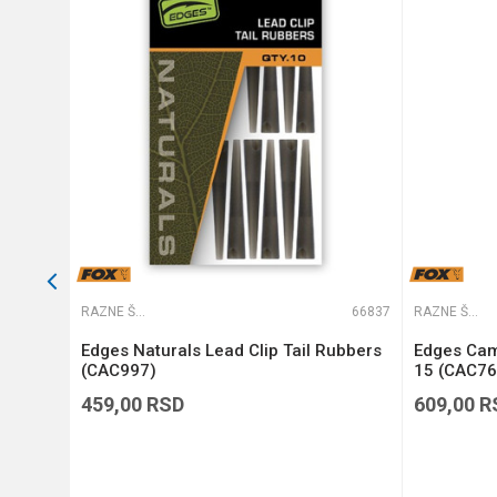
Anti-spam zaštita - izračunaj
POŠALJI
65567
RAZNE ŠARANSKE SITNICE
66837
RAZNE ŠARANSKE SITNICE
NL)
Edges Naturals Lead Clip Tail Rubbers
Edges Cam
(CAC997)
15 (CAC76
459,00
RSD
609,00
R