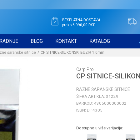
BESPLATNA DOSTAVA
preko 6.990,00 RSD
RADNJE
BLOG
KONTAKT
KATALOG
zne šaranske sitnice
CP SITNICE-SILIKONSKI BUZIR 1.0mm
Carp Pro
CP SITNICE-SILIKO
RAZNE ŠARANSKE SITNICE
ŠIFRA ARTIKLA:
31229
BARKOD:
4305000000002
ISBN:
DP4305
Dostupno u više varijacija: