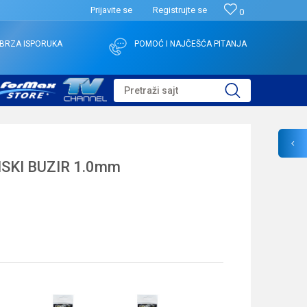
Prijavite se
Registrujte se
0
BRZA ISPORUKA
POMOĆ I NAJČEŠĆA PITANJA
Pretraži sajt
NSKI BUZIR 1.0mm