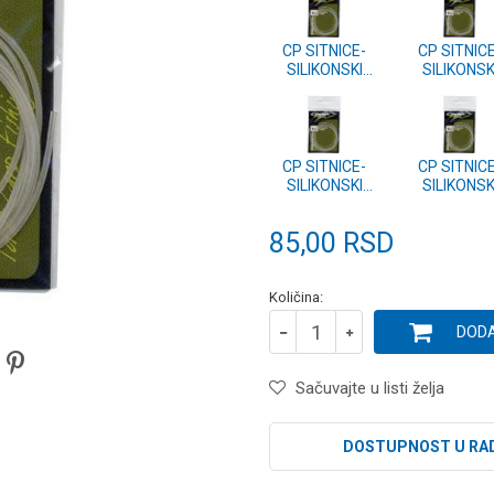
CP SITNICE-
CP SITNIC
SILIKONSKI
SILIKONSK
BUZIR 2.0mm
BUZIR 1.8
CP SITNICE-
CP SITNIC
SILIKONSKI
SILIKONSK
BUZIR 1.0mm
BUZIR 0.8
85,00
RSD
Količina:
DODA
Sačuvajte u listi želja
DOSTUPNOST U RA