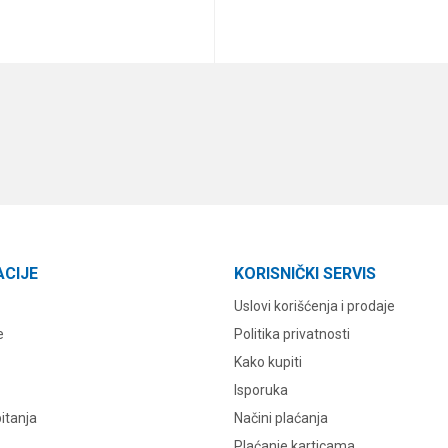
DODAJ U KORPU
DODAJ U KORPU
ACIJE
KORISNIČKI SERVIS
Uslovi korišćenja i prodaje
e
Politika privatnosti
Kako kupiti
Isporuka
itanja
Načini plaćanja
Plaćanje karticama