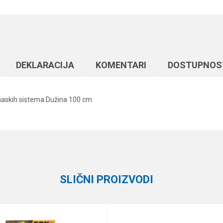
DEKLARACIJA
KOMENTARI
DOSTUPNOS
ranaskih sistema.Dužina 100 cm
Vrednost
Email
Razne šaranske sitnice
Carp Pro
SLIČNI PROIZVODI