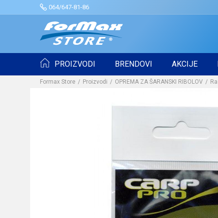
064/647-81-86
PROIZVODI
BRENDOVI
AKCIJE
Formax Store
Proizvodi
OPREMA ZA ŠARANSKI RIBOLOV
Ra