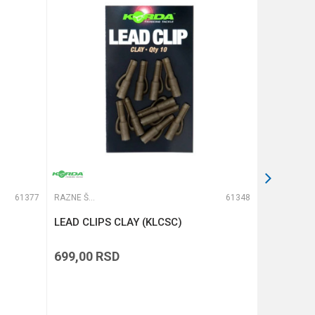
61377
RAZNE ŠARANSKE SITNICE
61348
RAZNE ŠARANSKE SITNICE
LEAD CLIPS CLAY (KLCSC)
COMBI MU
699,00
RSD
729,00
R