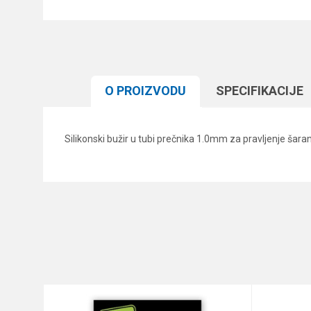
O PROIZVODU
SPECIFIKACIJЕ
Silikonski bužir u tubi prečnika 1.0mm za pravljenje ša
Karakteristika
Ime/Nadimak
Kategorija
Brend
Poruka