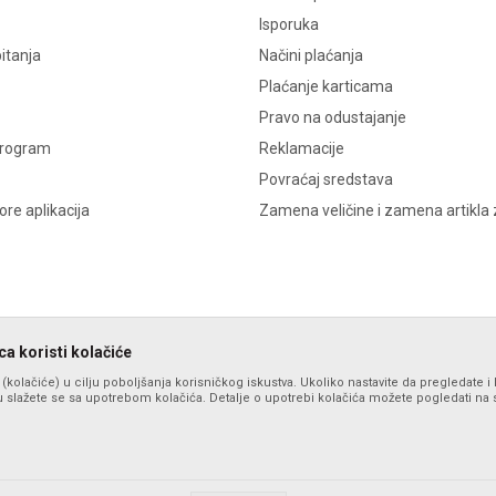
Isporuka
itanja
Načini plaćanja
Plaćanje karticama
Pravo na odustajanje
program
Reklamacije
Povraćaj sredstava
re aplikacija
Zamena veličine i zamena artikla 
a koristi kolačiće
s (kolačiće) u cilju poboljšanja korisničkog iskustva. Ukoliko nastavite da pregledate i 
 slažete se sa upotrebom kolačića. Detalje o upotrebi kolačića možete pogledati na st