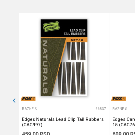
Anti-spam zaštita - izračunajt
POŠALJI
65567
RAZNE ŠARANSKE SITNICE
66837
RAZNE ŠARANSKE SITNICE
NL)
Edges Naturals Lead Clip Tail Rubbers
Edges Cam
(CAC997)
15 (CAC76
459,00
RSD
609,00
R