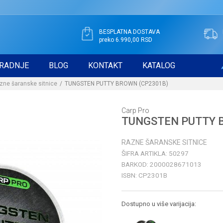
BESPLATNA DOSTAVA
preko 6.990,00 RSD
RADNJE
BLOG
KONTAKT
KATALOG
zne šaranske sitnice
TUNGSTEN PUTTY BROWN (CP2301B)
Carp Pro
TUNGSTEN PUTTY 
RAZNE ŠARANSKE SITNICE
ŠIFRA ARTIKLA:
50297
BARKOD:
2000028671013
ISBN:
CP2301B
Dostupno u više varijacija: