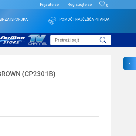
Prijavite se
Registrujte se
0
BRZA ISPORUKA
POMOĆ I NAJČEŠĆA PITANJA
Pretraži sajt
BROWN (CP2301B)