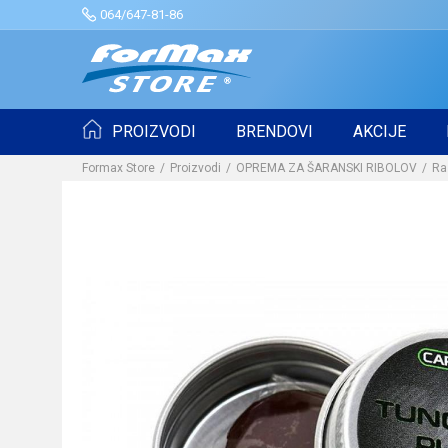
064/647-81-86
PROIZVODI
BRENDOVI
AKCIJE
Formax Store
Proizvodi
OPREMA ZA ŠARANSKI RIBOLOV
Ra