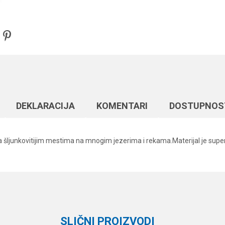
DEKLARACIJA
KOMENTARI
DOSTUPNOS
 šljunkovitijim mestima na mnogim jezerima i rekama.Materijal je super s
Vrednost
Email
Razne šaranske sitnice
Carp Pro
SLIČNI PROIZVODI