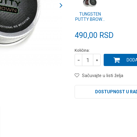
TUNGSTEN
PUTTY BROWN
(CP2301B)
490,00
RSD
Količina:
DODA
Sačuvajte u listi želja
DOSTUPNOST U RA