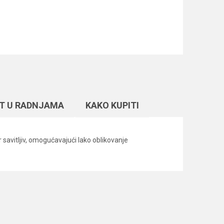
T U RADNJAMA
KAKO KUPITI
avitljiv, omogućavajući lako oblikovanje