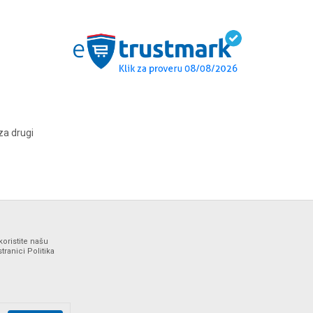
za drugi
koristite našu
ranici Politika