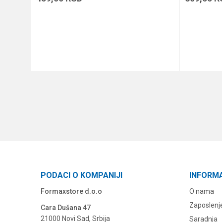
DODAJ U KORPU
PODACI O KOMPANIJI
INFORM
Formaxstore d.o.o
O nama
Zaposlenj
Cara Dušana 47
21000 Novi Sad, Srbija
Saradnja