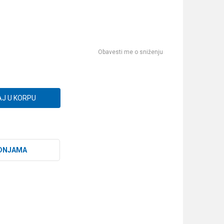
Obavesti me o sniženju
J U KORPU
DNJAMA