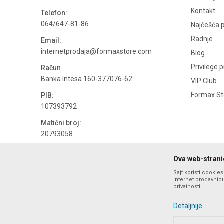
Kontakt
Telefon:
064/647-81-86
Najčešća p
Radnje
Email:
internetprodaja@formaxstore.com
Blog
Privilege 
Račun
Banka Intesa 160-377076-62
VIP Club
Formax Sto
PIB:
107393792
Matični broj:
20793058
PDV broj
Ova web-stranic
694500884
Sajt koristi cookie
Internet prodavnicu
privatnosti.
Detaljnije