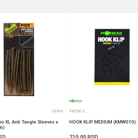
e koliko je 9 - 4 :
59984
RAZNE ŠARANSKE SITNICE
o XL Anti Tangle Sleeves x
HOOK KLIP MEDIUM (KMW010)
6)
SD
710,00
RSD