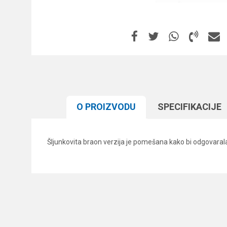
O PROIZVODU
SPECIFIKACIJЕ
Šljunkovita braon verzija je pomešana kako bi odgovarala
Karakteristika
Ime/Nadimak
Kategorija
Brend
Poruka