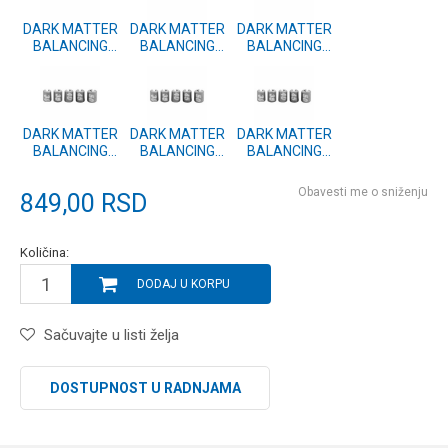
DARK MATTER
DARK MATTER
DARK MATTER
BALANCING
BALANCING
BALANCING
WEIGHTS 0.50g
WEIGHTS 0.45g
WEIGHTS 0.40g
(KDMW06)
(KDMW05)
(KDMW04)
DARK MATTER
DARK MATTER
DARK MATTER
BALANCING
BALANCING
BALANCING
WEIGHTS 0.35g
WEIGHTS 0.30g
WEIGHTS
(KDMW03)
(KDMW02)
MIXED
Obavesti me o sniženju
849,00
RSD
(KDMW01)
Količina:
DODAJ U KORPU
Sačuvajte u listi želja
DOSTUPNOST U RADNJAMA