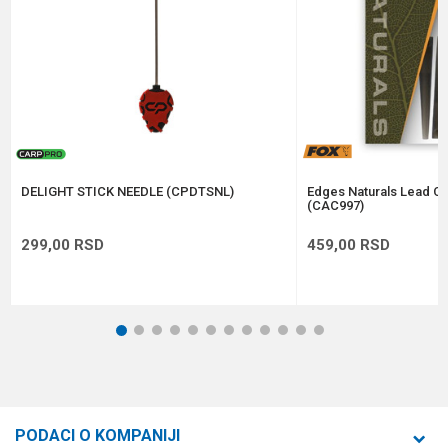
Anti-spam zaštita - izračunajte koliko je 2 + 3 :
POŠALJI
DELIGHT STICK NEEDLE (CPDTSNL)
Edges Naturals Lead Cli
(CAC997)
299,00
RSD
459,00
RSD
1
2
3
4
5
6
7
8
9
10
11
12
PODACI O KOMPANIJI