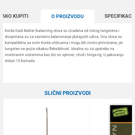
KAKO KUPITI
SPECIFIKACI
O PROIZVODU
Korda Dark Matter Balancing olova su izrađena od čistog tungstena i
dizajnirana su za savršeno balansiranje plutajućih udica. Ova olova su
kompatibilna sa svim Korda vrtilicama i mogu biti čvrsto pričvršćena, jer
tungsten ne pruža nikakvu fleksibilnost. Idealna su za upotrebu na
montiranim sistemima kao što su spinner, chod i hinge-rig. U pakovanju
dolazi 10 komada
Karakteristika
Vrednost
Ime/Nadimak
Kategorija
Razne šaranske sitnice
SLIČNI PROIZVODI
Brend
Korda
Email
Poruka