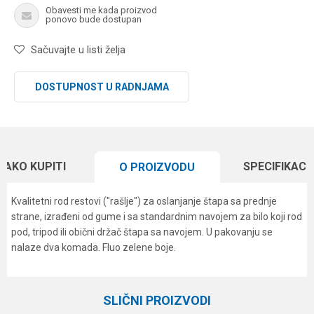
Obavesti me kada proizvod
ponovo bude dostupan
Sačuvajte u listi želja
DOSTUPNOST U RADNJAMA
KAKO KUPITI
SPECIFIKACI
O PROIZVODU
Kvalitetni rod restovi ("rašlje") za oslanjanje štapa sa prednje
strane, izrađeni od gume i sa standardnim navojem za bilo koji rod
pod, tripod ili obični držač štapa sa navojem. U pakovanju se
nalaze dva komada. Fluo zelene boje.
Karakteristika
Vrednost
Ime/Nadimak
Kategorija
Rod podovi
SLIČNI PROIZVODI
Brend
Carp Pro