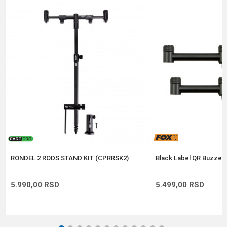
Email
Poruka
Anti-spam zaštita - izračunajte koliko je 9 - 4 :
POŠALJI
RONDEL 2 RODS STAND KIT (CPRRSK2)
Black Label QR Buzzer 
5.990,00
RSD
5.499,00
RSD