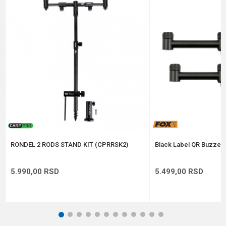
Poruka
Anti-spam zaštita - izračunajte koliko je 4 + 1 :
POŠALJI
RONDEL 2 RODS STAND KIT (CPRRSK2)
Black Label QR Buzzer 
5.990,00
RSD
5.499,00
RSD
1
2
3
4
5
6
7
8
9
10
11
12