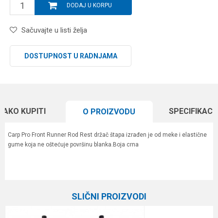
DODAJ U KORPU
Sačuvajte u listi želja
DOSTUPNOST U RADNJAMA
KAKO KUPITI
SPECIFIKACI
O PROIZVODU
Carp Pro Front Runner Rod Rest držač štapa izrađen je od meke i elastične
gume koja ne oštećuje površinu blanka.Boja crna
Karakteristika
Vrednost
Ime/Nadimak
Kategorija
Rod podovi
SLIČNI PROIZVODI
Brend
Carp Pro
Email