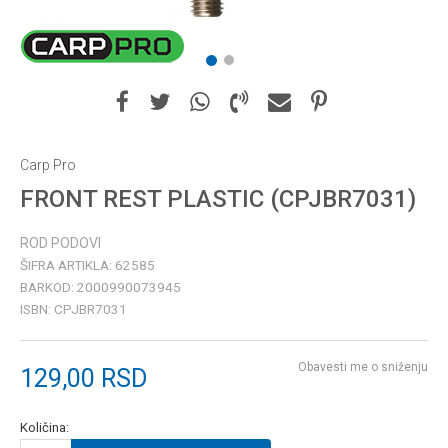
1
2
Carp Pro
FRONT REST PLASTIC (CPJBR7031)
ROD PODOVI
ŠIFRA ARTIKLA:
62585
BARKOD:
2000990073945
ISBN:
CPJBR7031
Obavesti me o sniženju
129,00
RSD
Količina: