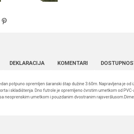
DEKLARACIJA
KOMENTARI
DOSTUPNOS
edan potpuno opremljen šaranski štap dužine 3.60m. Napravljena je od iz
rta i skladištenja. Dno futrole je opremljeno čvrstim umetkom od PVC-a, k
e sa neoprenskim umetkom i pouzdanim dvostranim rajsveršlusom.Dim
Vrednost
Email
Šaranske futrole
Carp Pro