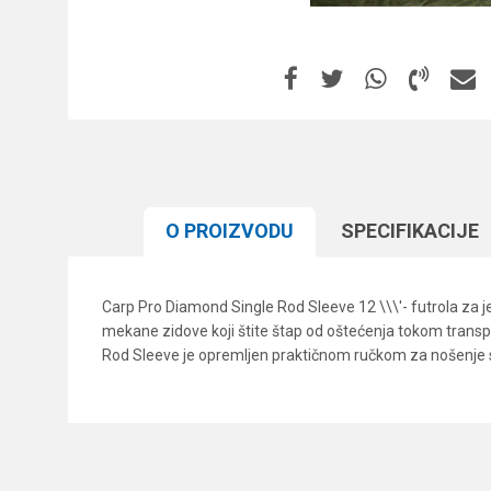
O PROIZVODU
SPECIFIKACIJЕ
Carp Pro Diamond Single Rod Sleeve 12 \\\'- futrola za j
mekane zidove koji štite štap od oštećenja tokom transpo
Rod Sleeve je opremljen praktičnom ručkom za nošenj
Karakteristika
Ime/Nadimak
Kategorija
Brend