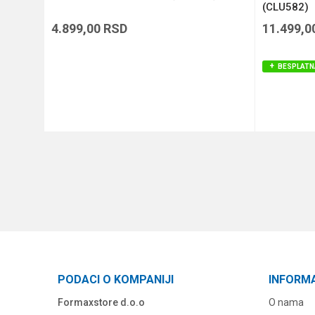
(CLU582)
4.899,00
RSD
11.499,0
BESPLATN
DODAJ U KORPU
PODACI O KOMPANIJI
INFORM
Formaxstore d.o.o
O nama