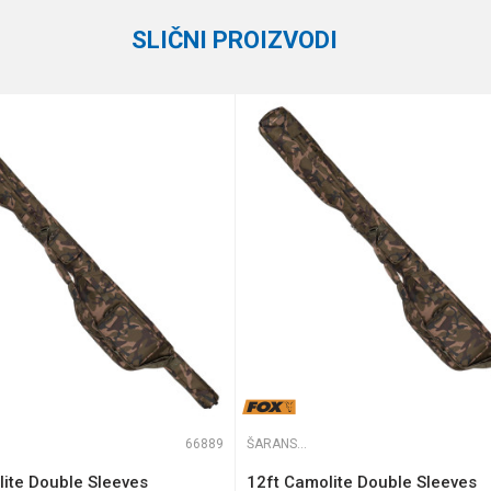
SLIČNI PROIZVODI
te koliko je 4 + 1 :
66889
ŠARANSKE FUTROLE
ite Double Sleeves
12ft Camolite Double Sleeves