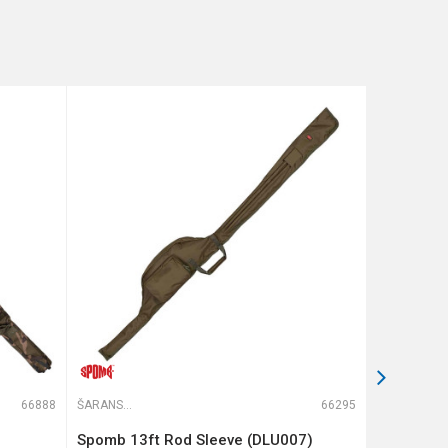
66888
ŠARANSKE FUTROLE
66295
ŠARANSKE FUTROLE
Spomb 13ft Rod Sleeve (DLU007)
COMPAC P