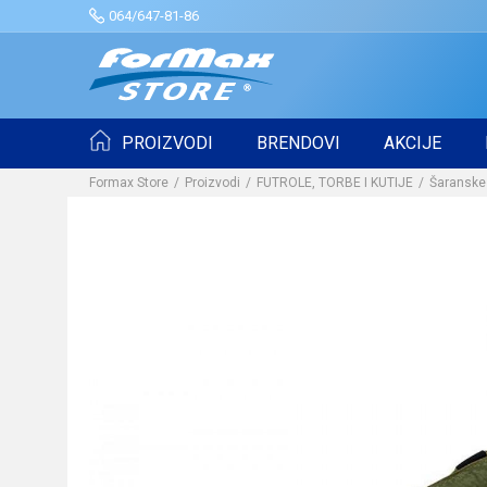
064/647-81-86
PROIZVODI
BRENDOVI
AKCIJE
Formax Store
Proizvodi
FUTROLE, TORBE I KUTIJE
Šaranske 