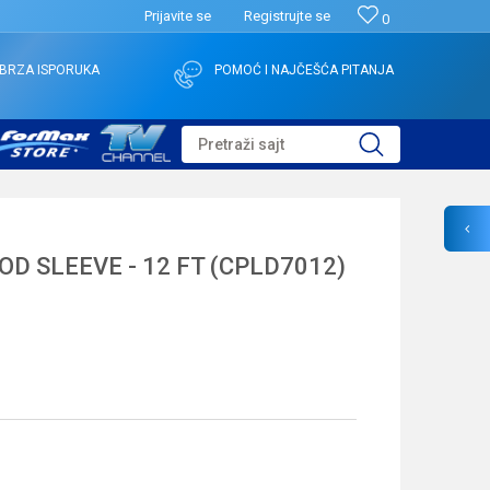
Prijavite se
Registrujte se
0
BRZA ISPORUKA
POMOĆ I NAJČEŠĆA PITANJA
Pretraži sajt
D SLEEVE - 12 FT (CPLD7012)