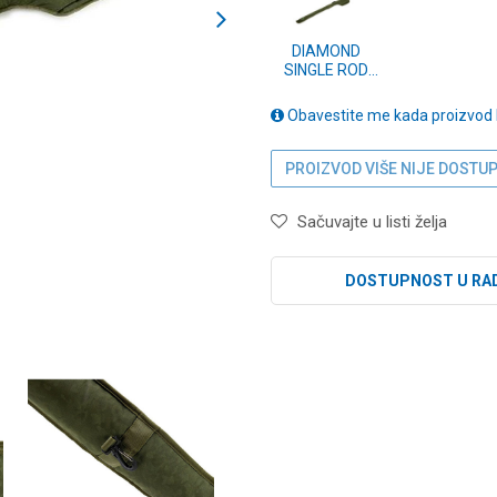
DIAMOND
SINGLE ROD
SLEEVE - 13 FT
(CPLD7013)
Obavestite me kada proizvod
PROIZVOD VIŠE NIJE DOSTU
Sačuvajte u listi želja
DOSTUPNOST U RA