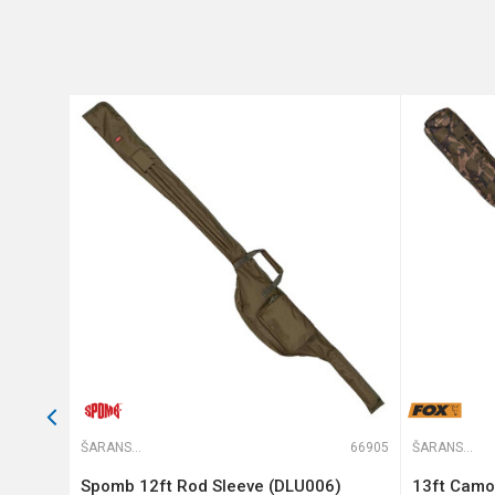
Poruka
Anti-spam zaštita - izračunaj
POŠALJI
58643
ŠARANSKE FUTROLE
66905
ŠARANSKE FUTROLE
 13ft
Spomb 12ft Rod Sleeve (DLU006)
13ft Camol