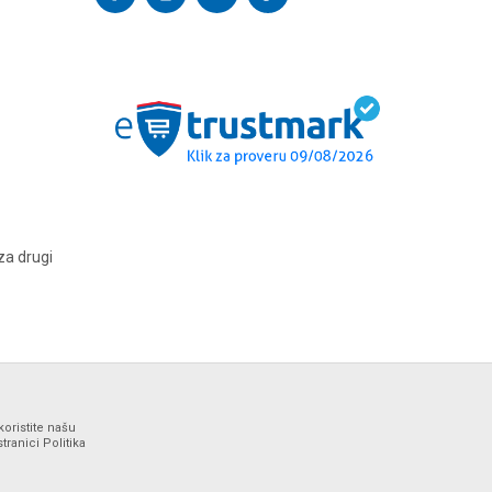
za drugi
koristite našu
ranici Politika