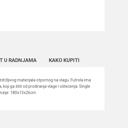
T U RADNJAMA
KAKO KUPITI
držljivog materijala otpornog na vlagu. Futrola ima
oji ga štiti od prodiranja vlage i oštećenja. Single
enzije: 180x15x26cm