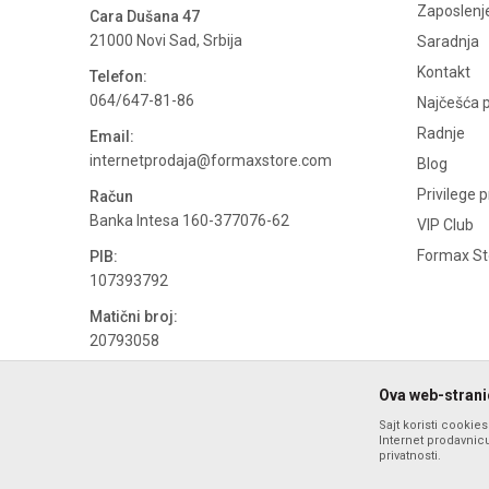
Zaposlenj
Cara Dušana 47
21000 Novi Sad, Srbija
Saradnja
Kontakt
Telefon:
064/647-81-86
Najčešća p
Radnje
Email:
internetprodaja@formaxstore.com
Blog
Privilege 
Račun
Banka Intesa 160-377076-62
VIP Club
Formax Sto
PIB:
107393792
Matični broj:
20793058
PDV broj
Ova web-stranic
694500884
Sajt koristi cookie
Internet prodavnicu
privatnosti.