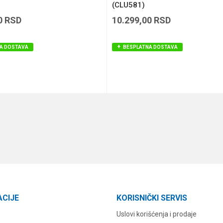
(CLU581)
0
RSD
10.299,00
RSD
A DOSTAVA
BESPLATNA DOSTAVA
DODAJ U KORPU
DODAJ U KORPU
ACIJE
KORISNIČKI SERVIS
Uslovi korišćenja i prodaje