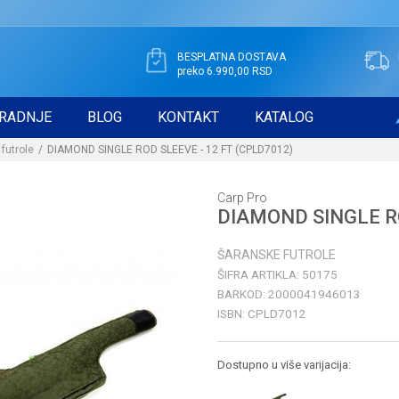
BESPLATNA DOSTAVA
preko 6.990,00 RSD
RADNJE
BLOG
KONTAKT
KATALOG
futrole
DIAMOND SINGLE ROD SLEEVE - 12 FT (CPLD7012)
Carp Pro
DIAMOND SINGLE RO
ŠARANSKE FUTROLE
ŠIFRA ARTIKLA:
50175
BARKOD:
2000041946013
ISBN:
CPLD7012
Dostupno u više varijacija: