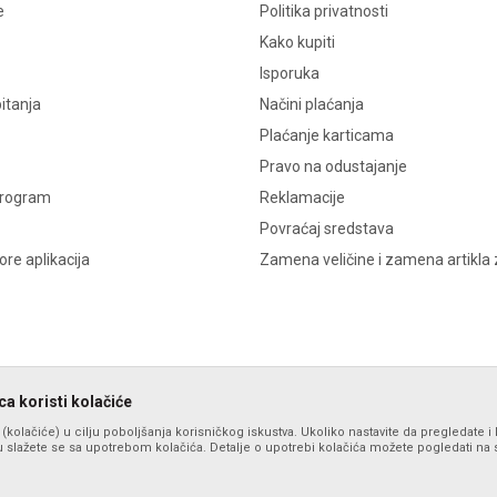
e
Politika privatnosti
Kako kupiti
Isporuka
itanja
Načini plaćanja
Plaćanje karticama
Pravo na odustajanje
program
Reklamacije
Povraćaj sredstava
re aplikacija
Zamena veličine i zamena artikla 
a koristi kolačiće
s (kolačiće) u cilju poboljšanja korisničkog iskustva. Ukoliko nastavite da pregledate i 
 slažete se sa upotrebom kolačića. Detalje o upotrebi kolačića možete pogledati na st