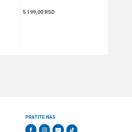
DARK KAM
5.199,00
RSD
5.639,00
DODAJ U KORPU
PRATITE NAS