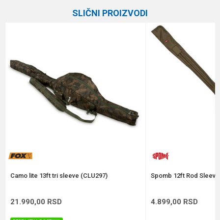
Kategorija
Šaranske futrole
SLIČNI PROIZVODI
Brend
Formax
Email
Poruka
Anti-spam zaštita - izračunajte koliko je 6 - 1 :
POŠALJI
Camo lite 13ft tri sleeve (CLU297)
Spomb 12ft Rod Sleeve
21.990,00
RSD
4.899,00
RSD