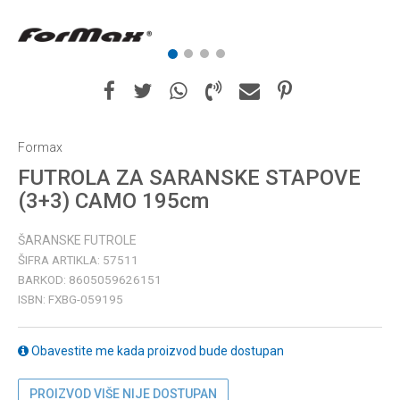
1
2
3
4
Formax
FUTROLA ZA SARANSKE STAPOVE
(3+3) CAMO 195cm
ŠARANSKE FUTROLE
ŠIFRA ARTIKLA:
57511
BARKOD:
8605059626151
ISBN:
FXBG-059195
Obavestite me kada proizvod bude dostupan
PROIZVOD VIŠE NIJE DOSTUPAN