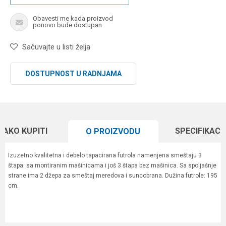
Obavesti me kada proizvod
ponovo bude dostupan
Sačuvajte u listi želja
DOSTUPNOST U RADNJAMA
KAKO KUPITI
SPECIFIKACI
O PROIZVODU
Izuzetno kvalitetna i debelo tapacirana futrola namenjena smeštaju 3
štapa sa montiranim mašinicama i još 3 štapa bez mašinica. Sa spoljašnje
strane ima 2 džepa za smeštaj meredova i suncobrana. Dužina futrole: 195
cm.
Karakteristika
Vrednost
Ime/Nadimak