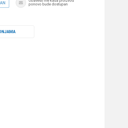
Obavesti me kada proizvod
PAN
ponovo bude dostupan
DNJAMA