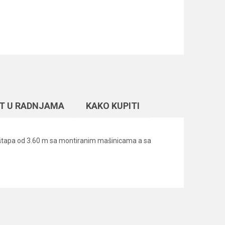
T U RADNJAMA
KAKO KUPITI
r štapa od 3.60 m sa montiranim mašinicama a sa