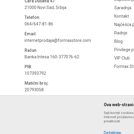
Cara Dušana 47
21000 Novi Sad, Srbija
Saradnja
Kontakt
Telefon:
064/647-81-86
Najčešća p
Radnje
Email:
internetprodaja@formaxstore.com
Blog
Privilege 
Račun
Banka Intesa 160-377076-62
VIP Club
Formax Sto
PIB:
107393792
Matični broj:
20793058
PDV broj
Ova web-stranic
694500884
Sajt koristi cookie
Internet prodavnicu
privatnosti.
Detaljnije