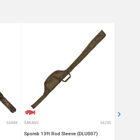
66888
ŠARANSKE FUTROLE
66295
ŠARANSKE FUTROLE
Spomb 13ft Rod Sleeve (DLU007)
COMPAC P
DARK KAM