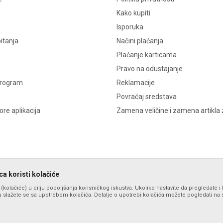
Kako kupiti
Isporuka
itanja
Načini plaćanja
Plaćanje karticama
Pravo na odustajanje
program
Reklamacije
Povraćaj sredstava
re aplikacija
Zamena veličine i zamena artikla 
a koristi kolačiće
s (kolačiće) u cilju poboljšanja korisničkog iskustva. Ukoliko nastavite da pregledate i 
 slažete se sa upotrebom kolačića. Detalje o upotrebi kolačića možete pogledati na st