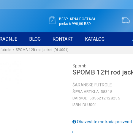
BESPLATNA DOSTAVA
preko 6.990,00 RSD
RADNJE
BLOG
KONTAKT
KATALOG
futrole
SPOMB 12ft rod jacket (DLU001)
Spomb
SPOMB 12ft rod jac
ŠARANSKE FUTROLE
ŠIFRA ARTIKLA:
58318
BARKOD:
5056212128235
ISBN:
DLU001
Obavestite me kada proizvod