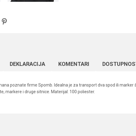
DEKLARACIJA
KOMENTARI
DOSTUPNOS
imana poznate firme Spomb. Idealna je za transport dva spod ili marke
e, markere i druge sitnice. Materijal: 100 poliester.
Vrednost
Email
Šaranske futrole
Spomb