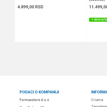
4.899,00
RSD
11.499,0
BESPLATN
DODAJ U KORPU
PODACI O KOMPANIJI
INFORM
Formaxstore d.o.o
O nama
Zaposlenj