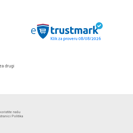
za drugi
koristite našu
ranici Politika