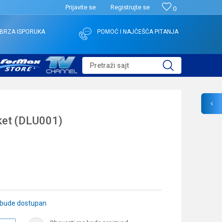
Prijavite se
Registrujte se
0
BRZA ISPORUKA
POMOĆ I NAJČEŠĆA PITANJA
Pretraži sajt
ket (DLU001)
 bude dostupan