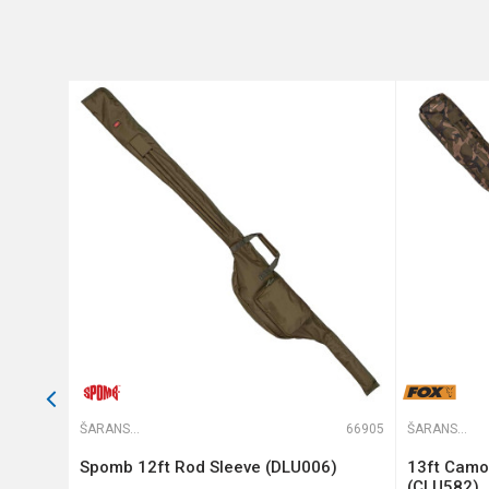
Anti-spam zaštita - izračunajt
POŠALJI
58643
ŠARANSKE FUTROLE
66905
ŠARANSKE FUTROLE
 13ft
Spomb 12ft Rod Sleeve (DLU006)
13ft Camol
(CLU582)