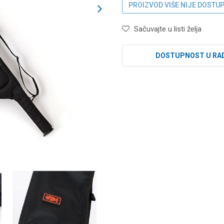
PROIZVOD VIŠE NIJE DOSTU
Sačuvajte u listi želja
DOSTUPNOST U RA