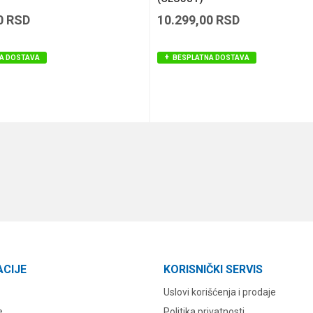
0
RSD
10.299,00
RSD
A DOSTAVA
BESPLATNA DOSTAVA
DODAJ U KORPU
DODAJ U KORPU
ACIJE
KORISNIČKI SERVIS
Uslovi korišćenja i prodaje
e
Politika privatnosti