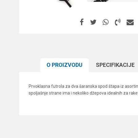
O PROIZVODU
SPECIFIKACIJЕ
Prvoklasna futrola za dva šaranska spod štapa iz asort
spoljašnje strane ima i nekoliko džepova idealnih za raket
Karakteristika
Ime/Nadimak
Kategorija
Brend
Poruka