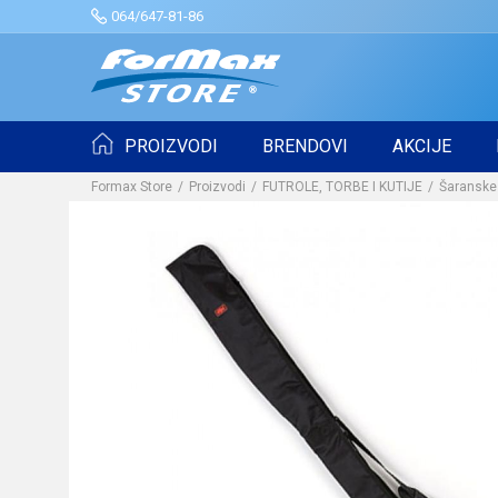
064/647-81-86
PROIZVODI
BRENDOVI
AKCIJE
Formax Store
Proizvodi
FUTROLE, TORBE I KUTIJE
Šaranske 