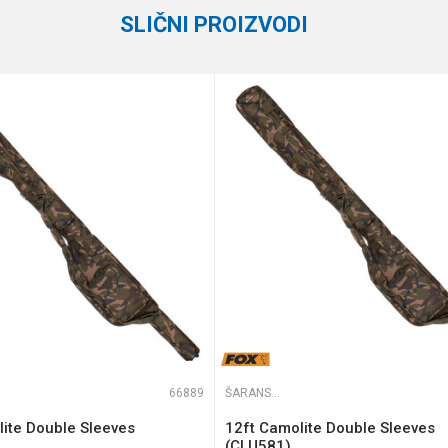
SLIČNI PROIZVODI
e koliko je 6 - 1 :
66889
ŠARANSKE FUTROLE
ite Double Sleeves
12ft Camolite Double Sleeves
(CLU581)