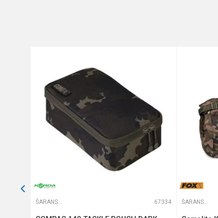
Poruka
Anti-spam zaštita - izračunaj
POŠALJI
66475
ŠARANSKE TORBE
67334
ŠARANSKE TORBE