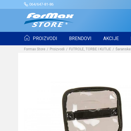
064/647-81-86
PROIZVODI
BRENDOVI
AKCIJE
Formax Store
Proizvodi
FUTROLE, TORBE I KUTIJE
Šaranske