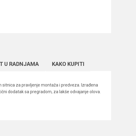
T U RADNJAMA
KAKO KUPITI
 sitnica za pravljenje montaža i predveza. Izrađena
tični dodatak sa pregradom, za lakše odvajanje olova.