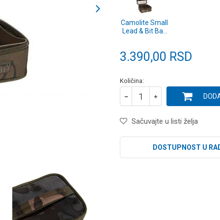
Camolite Small
Lead & Bit Bag
(CLU505)
3.390,00
RSD
Količina:
DODA
Sačuvajte u listi želja
DOSTUPNOST U RA