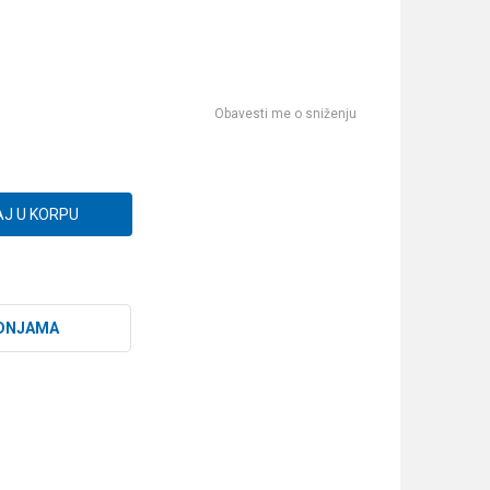
Obavesti me o sniženju
J U KORPU
DNJAMA