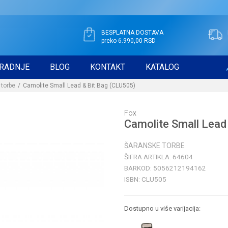
BESPLATNA DOSTAVA
preko 6.990,00 RSD
RADNJE
BLOG
KONTAKT
KATALOG
 torbe
Camolite Small Lead & Bit Bag (CLU505)
Fox
Camolite Small Lead
ŠARANSKE TORBE
ŠIFRA ARTIKLA:
64604
BARKOD:
5056212194162
ISBN:
CLU505
Dostupno u više varijacija: