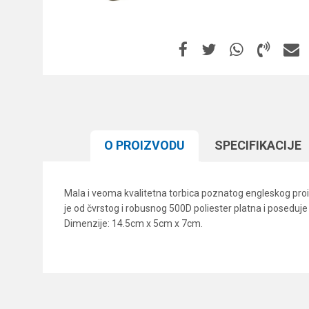
O PROIZVODU
SPECIFIKACIJЕ
Mala i veoma kvalitetna torbica poznatog engleskog proi
je od čvrstog i robusnog 500D poliester platna i poseduj
Dimenzije: 14.5cm x 5cm x 7cm.
Karakteristika
Ime/Nadimak
Kategorija
Brend