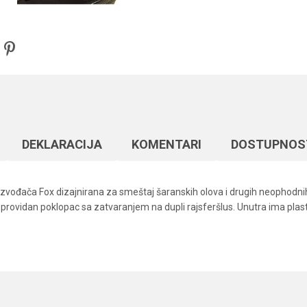
DEKLARACIJA
KOMENTARI
DOSTUPNOS
zvođača Fox dizajnirana za smeštaj šaranskih olova i drugih neophodnih
e providan poklopac sa zatvaranjem na dupli rajsferšlus. Unutra ima plas
Vrednost
Email
Šaranske torbe
Fox