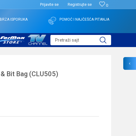
Prijavite se
Registrujte se
0
BRZA ISPORUKA
POMOĆ I NAJČEŠĆA PITANJA
Pretraži sajt
 & Bit Bag (CLU505)