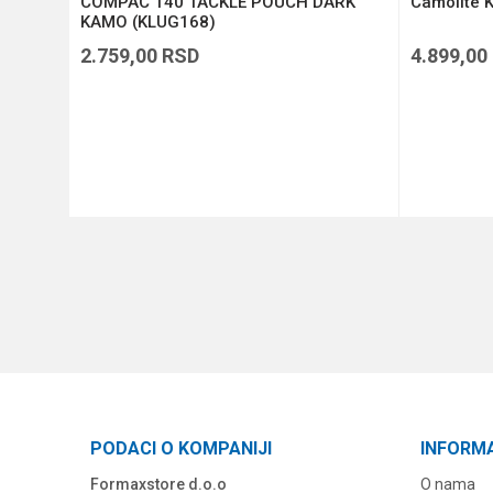
COMPAC 140 TACKLE POUCH DARK
Camolite K
KAMO (KLUG168)
2.759,00
RSD
4.899,00
DODAJ U KORPU
PODACI O KOMPANIJI
INFORM
Formaxstore d.o.o
O nama