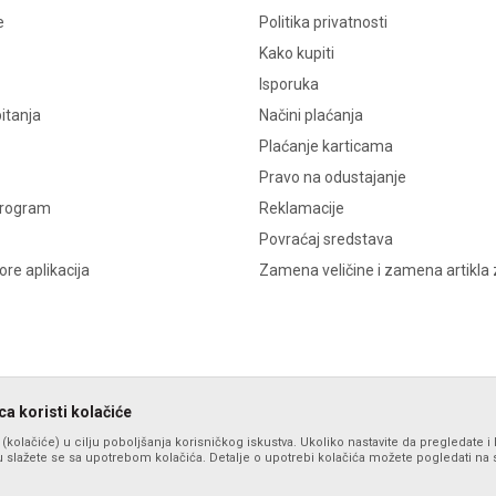
e
Politika privatnosti
Kako kupiti
Isporuka
itanja
Načini plaćanja
Plaćanje karticama
Pravo na odustajanje
program
Reklamacije
Povraćaj sredstava
re aplikacija
Zamena veličine i zamena artikla 
a koristi kolačiće
s (kolačiće) u cilju poboljšanja korisničkog iskustva. Ukoliko nastavite da pregledate i 
 slažete se sa upotrebom kolačića. Detalje o upotrebi kolačića možete pogledati na st