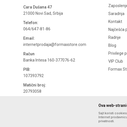
Zaposlenj
Cara Dušana 47
21000 Novi Sad, Srbija
Saradnja
Kontakt
Telefon:
064/647-81-86
Najčešća p
Radnje
Email:
internetprodaja@formaxstore.com
Blog
Privilege 
Račun
Banka Intesa 160-377076-62
VIP Club
Formax Sto
PIB:
107393792
Matični broj:
20793058
PDV broj
Ova web-stranic
694500884
Sajt koristi cookie
Internet prodavnicu
privatnosti.