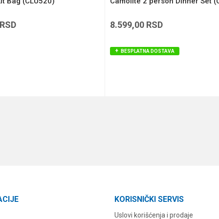
it Bag (CLU520)
Camolite 2 person Dinner Set 
RSD
8.599,00
RSD
BESPLATNA DOSTAVA
DODAJ U KORPU
DODAJ U KORPU
ACIJE
KORISNIČKI SERVIS
Uslovi korišćenja i prodaje