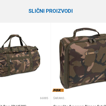
SLIČNI PROIZVODI
te koliko je 2 + 3 :
66885
ŠARANSKE TORBE