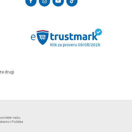
za drugi
koristite našu
ranici Politika