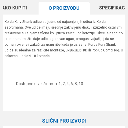
KAKO KUPITI
SPECIFIKACI
O PROIZVODU
Korda Kurv Shank udice su jedne od najcenjenijih udica iz Korda
asortimana. Ove udice imaju srednje zakrivljenu dršku i izuzetno oštar vrh,
prekrivene su slojem teflona koji pruža zaštitu od korozije. Okce je nagnuto
prema unutra, što daje udici agresivan ugao, omogućavajući joj da se
odmah okrene i zakači za usnu ribe kada je usisana. Korda Kurv Shank
udice su idealne za različite montaže, uključujući KD ili Pop Up Combi Rig. U
pakovanju dolazi 10 komada.
Dostupne u veličinama: 1, 2, 4, 6, 8, 10
Karakteristika
Vrednost
Ime/Nadimak
Kategorija
Šaranske udice
SLIČNI PROIZVODI
Brend
Korda