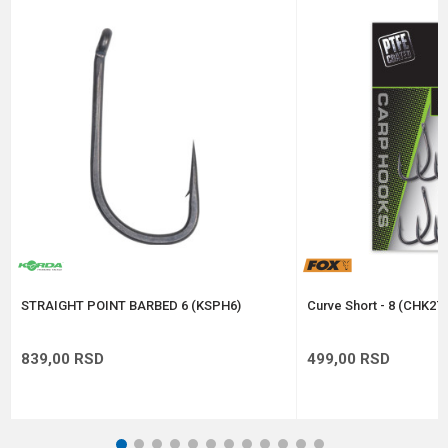
Email
Poruka
Anti-spam zaštita - izračunajte koliko je 4 + 1 :
POŠALJI
STRAIGHT POINT BARBED 6 (KSPH6)
Curve Short - 8 (CHK276
839,00
RSD
499,00
RSD