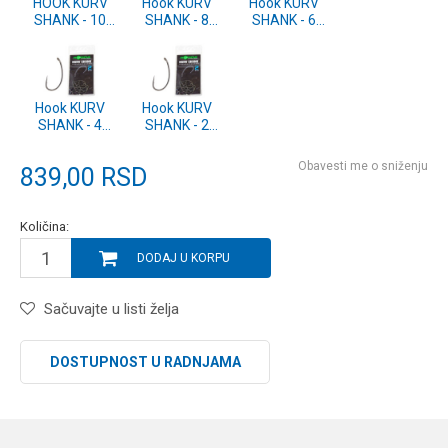
HOOK KURV
Hook KURV
Hook KURV
SHANK - 10
SHANK - 8
SHANK - 6
(KKS10)
(KKS8)
(KKS6)
Hook KURV
Hook KURV
SHANK - 4
SHANK - 2
(KKS4)
(KKS2)
Obavesti me o sniženju
839,00
RSD
Količina:
DODAJ U KORPU
Sačuvajte u listi želja
DOSTUPNOST U RADNJAMA