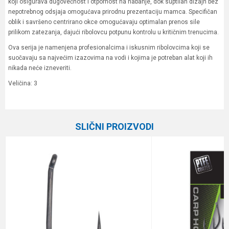
koji osigurava dugovečnost i otpornost na habanje, dok suptilan dizajn bez
nepotrebnog odsjaja omogućava prirodnu prezentaciju mamca. Specifičan
oblik i savršeno centrirano okce omogućavaju optimalan prenos sile
prilikom zatezanja, dajući ribolovcu potpunu kontrolu u kritičnim trenucima.
Ova serija je namenjena profesionalcima i iskusnim ribolovcima koji se
suočavaju sa najvećim izazovima na vodi i kojima je potreban alat koji ih
nikada neće izneveriti.
Veličina: 3
Karakteristika
Vrednost
Ime/Nadimak
Kategorija
Šaranske udice
SLIČNI PROIZVODI
Boja
crni hrom
Email
Brend
Owner
Pakovanje
8
Poruka
Prečnik
1.07 mm
Veličina
3