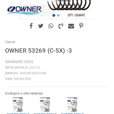
1
2
Owner
OWNER 53269 (C-5X) -3
ŠARANSKE UDICE
ŠIFRA ARTIKLA:
22214
BARKOD:
4953873063398
ISBN:
53269-003
Dostupno u više varijacija: