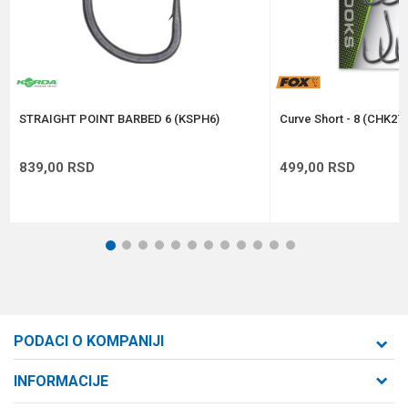
Anti-spam zaštita - izračunajte koliko je 6 - 1 :
POŠALJI
STRAIGHT POINT BARBED 6 (KSPH6)
Curve Short - 8 (CHK276
839,00
RSD
499,00
RSD
1
2
3
4
5
6
7
8
9
10
11
12
PODACI O KOMPANIJI
Formaxstore d.o.o
INFORMACIJE