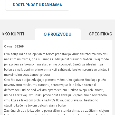
DOSTUPNOST U RADNJAMA
KAKO KUPITI
SPECIFIKACI
O PROIZVODU
Owner 53269
Ova serija udica sa ojačanim telom predstavlja vrhunski izbor za ribolov u
najtežim uslovima, gde su snaga i izdržljivost presudni faktori. Ovaj model
je razvijen sa fokusom na ekstremnu otpornost, čineći ga idealnim za
borbu sa najkrupnijim primercima koji zahtevaju beskompromisan pristup i
maksimalnu pouzdanost pribora.
Ono što ovu seriju izdvaja je primena višestruko ojačane žice koja pruža
neverovatnu strukturnu čvrstinu, sprečavajući bilo kakvo širenje ili
deformaciju udice pod velikim opterećenjem. Uprkos svojoj robusnosti,
udice zadržavaju vrhunsku probojnost zahvaljujući precizno naoštrenom
vrhu koji sa lakoćom probija najtvrđa tkiva, osiguravajući bezbedno i
stabilno kačenje tokom celog trajanja borbe.
Završna obrada je izvedena po najvišim standardima, sa zaštitnim slojem