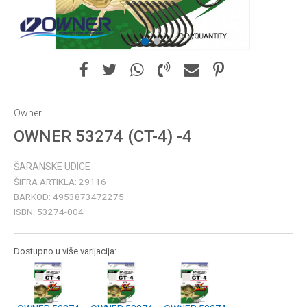
1
2
Owner
OWNER 53274 (CT-4) -4
ŠARANSKE UDICE
ŠIFRA ARTIKLA:
29116
BARKOD:
4953873472275
ISBN:
53274-004
Dostupno u više varijacija: