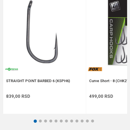
Brend
Owner
Pakovanje
8
Poruka
Prečnik
0.92 mm
Veličina
4
Anti-spam zaštita - izračunajte koliko je 4 + 1 :
POŠALJI
STRAIGHT POINT BARBED 6 (KSPH6)
Curve Short - 8 (CHK276
839,00
RSD
499,00
RSD
1
2
3
4
5
6
7
8
9
10
11
12