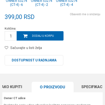
OWNER 53274
OWNER 53274
OWNER 53274
(CT-4) -6
(CT-4) -2
(CT-4) -4
Obavesti me o sniženju
399,00
RSD
Količina:
DODAJ U KORPU
Sačuvajte u listi želja
DOSTUPNOST U RADNJAMA
KAKO KUPITI
SPECIFIKACI
O PROIZVODU
Owner CT udice