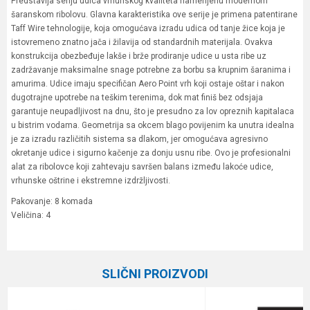
Predstavlja seriju udica vrhunskog kvaliteta namenjenu modernom
šaranskom ribolovu. Glavna karakteristika ove serije je primena patentirane
Taff Wire tehnologije, koja omogućava izradu udica od tanje žice koja je
istovremeno znatno jača i žilavija od standardnih materijala. Ovakva
konstrukcija obezbeđuje lakše i brže prodiranje udice u usta ribe uz
zadržavanje maksimalne snage potrebne za borbu sa krupnim šaranima i
amurima. Udice imaju specifičan Aero Point vrh koji ostaje oštar i nakon
dugotrajne upotrebe na teškim terenima, dok mat finiš bez odsjaja
garantuje neupadljivost na dnu, što je presudno za lov opreznih kapitalaca
u bistrim vodama. Geometrija sa okcem blago povijenim ka unutra idealna
je za izradu različitih sistema sa dlakom, jer omogućava agresivno
okretanje udice i sigurno kačenje za donju usnu ribe. Ovo je profesionalni
alat za ribolovce koji zahtevaju savršen balans između lakoće udice,
vrhunske oštrine i ekstremne izdržljivosti.
Pakovanje: 8 komada
Veličina: 4
Karakteristika
Vrednost
Ime/Nadimak
Kategorija
Šaranske udice
SLIČNI PROIZVODI
Boja
Siva
Email