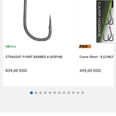
Anti-spam zaštita - izračunajte koliko je 9 - 4 :
POŠALJI
STRAIGHT POINT BARBED 6 (KSPH6)
Curve Short - 8 (CHK276
839,00
RSD
499,00
RSD
1
2
3
4
5
6
7
8
9
10
11
12