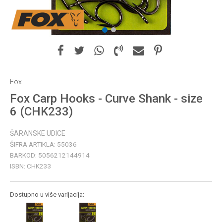
1
2
Fox
Fox Carp Hooks - Curve Shank - size
6 (CHK233)
ŠARANSKE UDICE
ŠIFRA ARTIKLA:
55036
BARKOD:
5056212144914
ISBN:
CHK233
Dostupno u više varijacija: