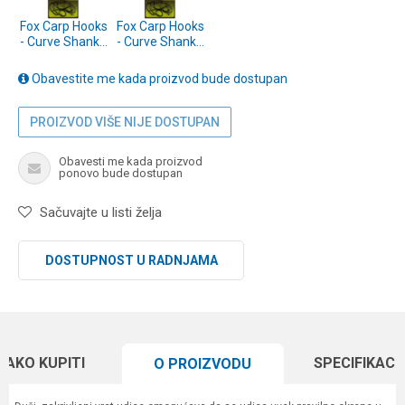
Fox Carp Hooks
Fox Carp Hooks
- Curve Shank -
- Curve Shank -
size 4 (CHK232)
size 2 (CHK231)
Obavestite me kada proizvod bude dostupan
PROIZVOD VIŠE NIJE DOSTUPAN
Obavesti me kada proizvod
ponovo bude dostupan
Sačuvajte u listi želja
DOSTUPNOST U RADNJAMA
KAKO KUPITI
SPECIFIKACI
O PROIZVODU