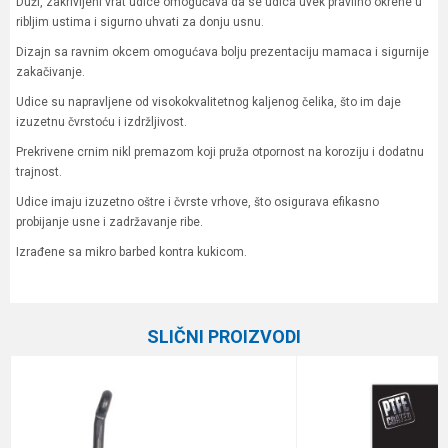
Duži, zakrivljeni vrat udice omogućava da se udica uvek pravilno okrene u
ribljim ustima i sigurno uhvati za donju usnu.
Dizajn sa ravnim okcem omogućava bolju prezentaciju mamaca i sigurnije
zakačivanje.
Udice su napravljene od visokokvalitetnog kaljenog čelika, što im daje
izuzetnu čvrstoću i izdržljivost.
Prekrivene crnim nikl premazom koji pruža otpornost na koroziju i dodatnu
trajnost.
Udice imaju izuzetno oštre i čvrste vrhove, što osigurava efikasno
probijanje usne i zadržavanje ribe.
Izrađene sa mikro barbed kontra kukicom.
Karakteristika
Vrednost
Ime/Nadimak
Kategorija
Šaranske udice
SLIČNI PROIZVODI
Brend
Fox
Email
Poruka