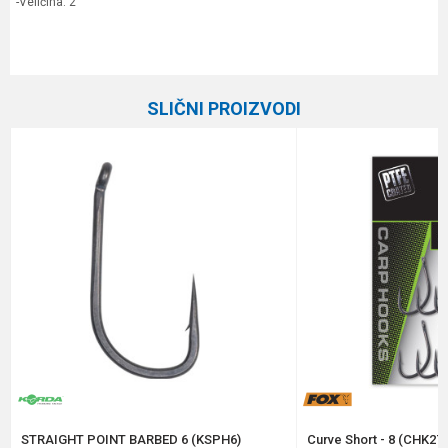
-Veličina: 2
Karakteristika
Vrednost
Ime/Nadimak
Kategorija
Šaranske udice
SLIČNI PROIZVODI
Brend
Korda
Email
Poruka
Anti-spam zaštita - izračunajte koliko je 6 - 1 :
POŠALJI
STRAIGHT POINT BARBED 6 (KSPH6)
Curve Short - 8 (CHK276