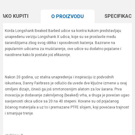
KAKO KUPITI
SPECIFIKACI
O PROIZVODU
Korda Longshank Beaked Barbed udice sa kontra kukom predstavljaju
unapređenu verziju Longshank X udica, koje su se proslavile među
šarandžijama zbog svog oblika i sposobnosti kačenja. Bazirane na
popularnim udicama za mušičarenje, ove udice su dodatno pojačane i
naoštrene kako bi postale još efikasnije.
Nakon 20 godina, uz stalna unapređenja i inspiraciju iz podvodnih
iskustava, Danny Fairbrass je odlučio da uvede dve ključne izmene u ovaj
omiljeni dizajn, čineći ga još smrtonosnijim alatom za lov šarana. Prva
inovacija je dodavanje zakrivljenog (beaked) vrha, a druga je povećan ugao
savijenosti okca udice sa 20 na 40 stepeni. Kovane su od pojačanog
žičanog materijala a uz to i premazane PTFE slojem, koji povećava trajnost
i smanjuje trenje.