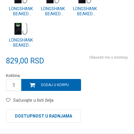
LONGSHANK
LONGSHANK
LONGSHANK
BEAKED
BEAKED
BEAKED
BARBED 8
BARBED 6
BARBED 4
(KLSB8)
(KLSB6)
(KLSB4)
LONGSHANK
BEAKED
BARBED 2
(KLSB2)
Obavesti me o sniženju
829,00
RSD
Količina:
DODAJ U KORPU
Sačuvajte u listi želja
DOSTUPNOST U RADNJAMA