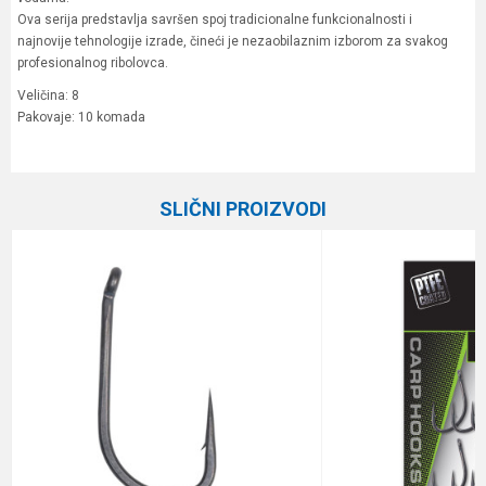
Ova serija predstavlja savršen spoj tradicionalne funkcionalnosti i
najnovije tehnologije izrade, čineći je nezaobilaznim izborom za svakog
profesionalnog ribolovca.
Veličina: 8
Pakovaje: 10 komada
Karakteristika
Vrednost
Ime/Nadimak
Kategorija
Šaranske udice
SLIČNI PROIZVODI
Brend
Owner
Email
Poruka
Anti-spam zaštita - izračunajte koliko je 2 + 3 :