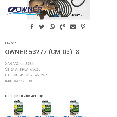
1
2
Owner
OWNER 53277 (CM-03) -8
ŠARANSKE UDICE
ŠIFRA ARTIKLA:
65626
BARKOD:
4953873467257
ISBN:
53277-008
Dostupno u više varijacija: