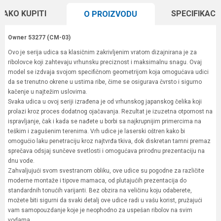
KAKO KUPITI
SPECIFIKACI
O PROIZVODU
Owner 53277 (CM-03)
Ovo je serija udica sa klasičnim zakrivljenim vratom dizajnirana je za
ribolovce koji zahtevaju vrhunsku preciznost i maksimalnu snagu. Ovaj
model se izdvaja svojom specifičnom geometrijom koja omogućava udici
da se trenutno okrene u ustima ribe, čime se osigurava čvrsto i sigurno
kačenje u najtežim uslovima.
Svaka udica u ovoj seriji izrađena je od vrhunskog japanskog čelika koji
prolazi kroz proces dodatnog ojačavanja. Rezultat je izuzetna otpornost na
ispravljanje, čak i kada se nađete u borbi sa najkrupnijim primercima na
teškim i zagušenim terenima. Vrh udice je laserski oštren kako bi
omogućio laku penetraciju kroz najtvrđa tkiva, dok diskretan tamni premaz
sprečava odsjaj sunčeve svetlosti i omogućava prirodnu prezentaciju na
dnu vode.
Zahvaljujući svom svestranom obliku, ove udice su pogodne za različite
moderne montaže i tipove mamaca, od plutajućih prezentacija do
standardnih tonućih varijanti. Bez obzira na veličinu koju odaberete,
možete biti sigurni da svaki detalj ove udice radi u vašu korist, pružajući
vam samopouzdanje koje je neophodno za uspešan ribolov na svim
vodama.