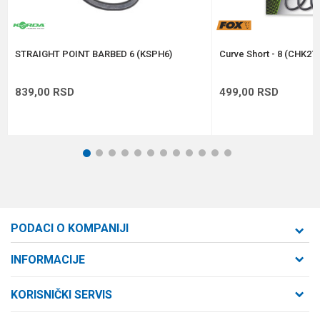
POŠALJI
STRAIGHT POINT BARBED 6 (KSPH6)
Curve Short - 8 (CHK276
839,00
RSD
499,00
RSD
1
2
3
4
5
6
7
8
9
10
11
12
PODACI O KOMPANIJI
Formaxstore d.o.o
INFORMACIJE
O nama
Cara Dušana 47
KORISNIČKI SERVIS
21000 Novi Sad, Srbija
Zaposlenje