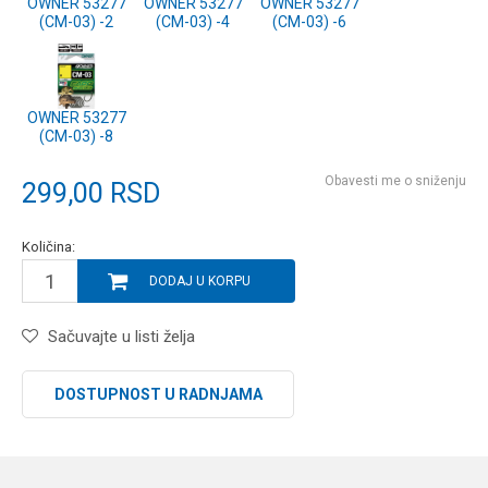
OWNER 53277
OWNER 53277
OWNER 53277
(CM-03) -2
(CM-03) -4
(CM-03) -6
OWNER 53277
(CM-03) -8
Obavesti me o sniženju
299,00
RSD
Količina:
DODAJ U KORPU
Sačuvajte u listi želja
DOSTUPNOST U RADNJAMA