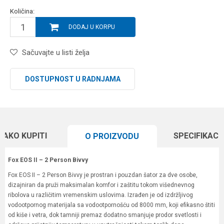
Količina:
DODAJ U KORPU
Sačuvajte u listi želja
DOSTUPNOST U RADNJAMA
KAKO KUPITI
SPECIFIKACI
O PROIZVODU
Fox EOS II – 2 Person Bivvy
Fox EOS II – 2 Person Bivvy je prostran i pouzdan šator za dve osobe,
dizajniran da pruži maksimalan komfor i zaštitu tokom višednevnog
ribolova u različitim vremenskim uslovima. Izrađen je od izdržljivog
vodootpornog materijala sa vodootpornošću od 8000 mm, koji efikasno štiti
od kiše i vetra, dok tamniji premaz dodatno smanjuje prodor svetlosti i