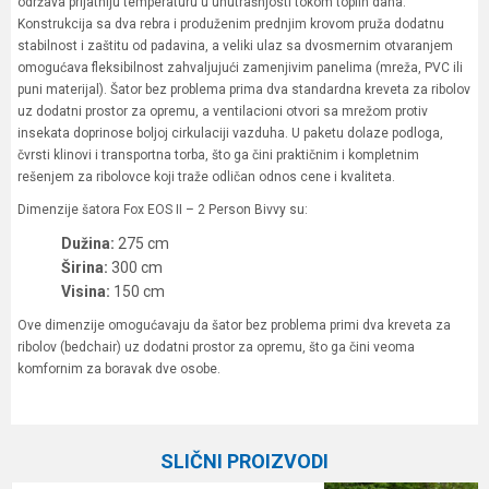
održava prijatniju temperaturu u unutrašnjosti tokom toplih dana.
Konstrukcija sa dva rebra i produženim prednjim krovom pruža dodatnu
stabilnost i zaštitu od padavina, a veliki ulaz sa dvosmernim otvaranjem
omogućava fleksibilnost zahvaljujući zamenjivim panelima (mreža, PVC ili
puni materijal). Šator bez problema prima dva standardna kreveta za ribolov
uz dodatni prostor za opremu, a ventilacioni otvori sa mrežom protiv
insekata doprinose boljoj cirkulaciji vazduha. U paketu dolaze podloga,
čvrsti klinovi i transportna torba, što ga čini praktičnim i kompletnim
rešenjem za ribolovce koji traže odličan odnos cene i kvaliteta.
Dimenzije šatora Fox EOS II – 2 Person Bivvy su:
Dužina:
275 cm
Širina:
300 cm
Visina:
150 cm
Ove dimenzije omogućavaju da šator bez problema primi dva kreveta za
ribolov (bedchair) uz dodatni prostor za opremu, što ga čini veoma
komfornim za boravak dve osobe.
Karakteristika
Vrednost
Ime/Nadimak
Kategorija
Šaranski šatori
SLIČNI PROIZVODI
Brend
Fox