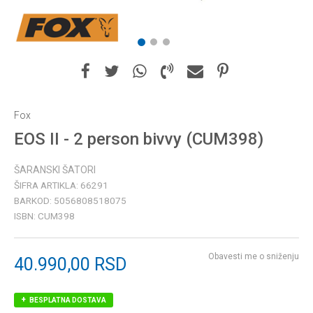
1
2
3
Fox
EOS II - 2 person bivvy (CUM398)
ŠARANSKI ŠATORI
ŠIFRA ARTIKLA:
66291
BARKOD:
5056808518075
ISBN:
CUM398
Obavesti me o sniženju
40.990,00
RSD
BESPLATNA DOSTAVA