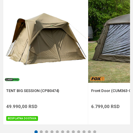
Email
Poruka
Anti-spam zaštita - izračunajte koliko je 9 - 4 :
POŠALJI
TENT BIG SESSION (CPB0474)
Front Door (CUM363-01
49.990,00
RSD
6.799,00
RSD
BESPLATNA DOSTAVA