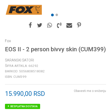
1
2
Fox
EOS II - 2 person bivvy skin (CUM399)
ŠARANSKI ŠATORI
ŠIFRA ARTIKLA:
66292
BARKOD:
5056808518082
ISBN:
CUM399
Obavesti me o sniženju
15.990,00
RSD
BESPLATNA DOSTAVA