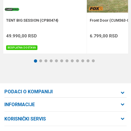
POŠALJI
TENT BIG SESSION (CPB0474)
Front Door (CUM363-01
49.990,00
RSD
6.799,00
RSD
BESPLATNA DOSTAVA
1
2
3
4
5
6
7
8
9
10
11
12
PODACI O KOMPANIJI
Formaxstore d.o.o
INFORMACIJE
O nama
Cara Dušana 47
KORISNIČKI SERVIS
21000 Novi Sad, Srbija
Zaposlenje
Uslovi korišćenja i prodaje