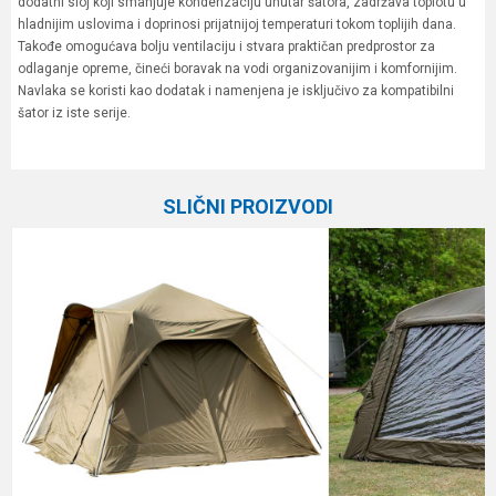
dodatni sloj koji smanjuje kondenzaciju unutar šatora, zadržava toplotu u
hladnijim uslovima i doprinosi prijatnijoj temperaturi tokom toplijih dana.
Takođe omogućava bolju ventilaciju i stvara praktičan predprostor za
odlaganje opreme, čineći boravak na vodi organizovanijim i komfornijim.
Navlaka se koristi kao dodatak i namenjena je isključivo za kompatibilni
šator iz iste serije.
Karakteristika
Vrednost
Ime/Nadimak
Kategorija
Šaranski šatori
SLIČNI PROIZVODI
Brend
Fox
Email
Poruka
Anti-spam zaštita - izračunajte koliko je 9 - 4 :