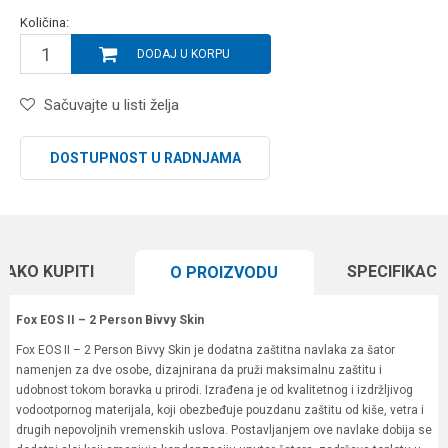
Količina:
DODAJ U KORPU
Sačuvajte u listi želja
DOSTUPNOST U RADNJAMA
KAKO KUPITI
SPECIFIKACI
O PROIZVODU
Fox EOS II – 2 Person Bivvy Skin
Fox EOS II – 2 Person Bivvy Skin je dodatna zaštitna navlaka za šator
namenjen za dve osobe, dizajnirana da pruži maksimalnu zaštitu i
udobnost tokom boravka u prirodi. Izrađena je od kvalitetnog i izdržljivog
vodootpornog materijala, koji obezbeđuje pouzdanu zaštitu od kiše, vetra i
drugih nepovoljnih vremenskih uslova. Postavljanjem ove navlake dobija se