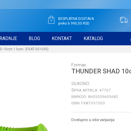
BESPLATNA DOSTAVA
preko 6.990,00 RSD
RADNJE
BLOG
KONTAKT
KATALOG
 10cm 1 kom. (FXAT-351030)
Formax
THUNDER SHAD 10c
SILIKONCI
ŠIFRA ARTIKLA:
47707
BARKOD:
8605059605682
ISBN:
FXAT-351030
Dostupno u više varijacija: