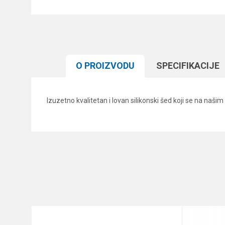
O PROIZVODU
SPECIFIKACIJЕ
Izuzetno kvalitetan i lovan silikonski šed koji se na naš
Karakteristika
Ime/Nadimak
Kategorija
Brend
Poruka