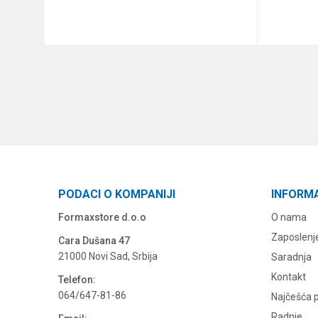
DODAJ U KORPU
PODACI O KOMPANIJI
INFORM
Formaxstore d.o.o
O nama
Zaposlenj
Cara Dušana 47
21000 Novi Sad, Srbija
Saradnja
Kontakt
Telefon:
064/647-81-86
Najčešća p
Radnje