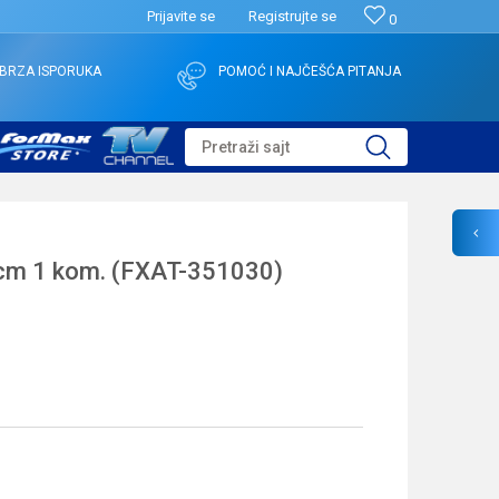
Prijavite se
Registrujte se
0
BRZA ISPORUKA
POMOĆ I NAJČEŠĆA PITANJA
Pretraži sajt
m 1 kom. (FXAT-351030)