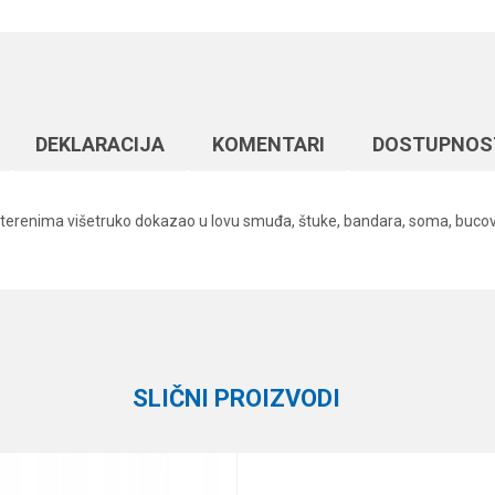
DEKLARACIJA
KOMENTARI
DOSTUPNOS
im terenima višetruko dokazao u lovu smuđa, štuke, bandara, soma, bucova
Vrednost
Email
Silikonci
Formax
SLIČNI PROIZVODI