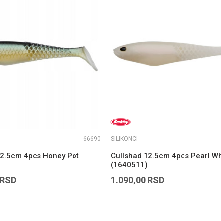
te koliko je 2 + 3 :
66690
SILIKONCI
12.5cm 4pcs Honey Pot
Cullshad 12.5cm 4pcs Pearl Wh
(1640511)
RSD
1.090,00
RSD