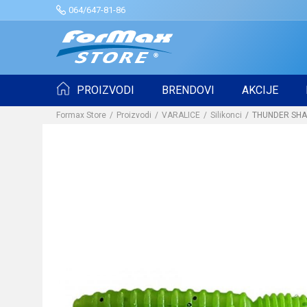
064/647-81-86
PROIZVODI
BRENDOVI
AKCIJE
Formax Store
Proizvodi
VARALICE
Silikonci
THUNDER SHAD