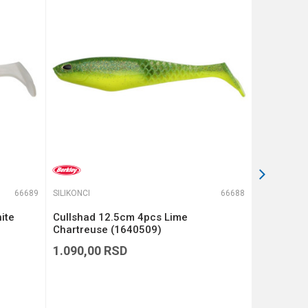
66689
SILIKONCI
66688
SILIKONCI
ite
Cullshad 12.5cm 4pcs Lime
Cullshad 
Chartreuse (1640509)
(1640508
1.090,00
RSD
1.090,00