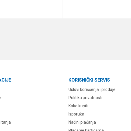
DODAJ U KORPU
DODAJ U KORPU
ACIJE
KORISNIČKI SERVIS
Uslovi korišćenja i prodaje
e
Politika privatnosti
Kako kupiti
Isporuka
itanja
Načini plaćanja
Plaćanje karticama