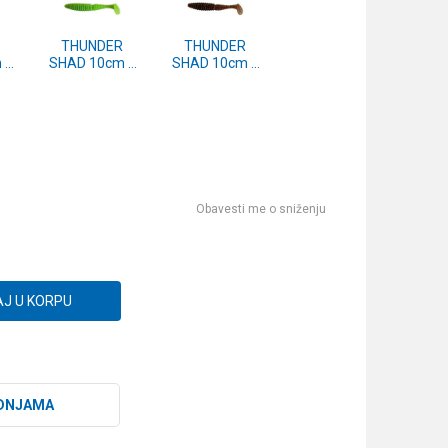
THUNDER
THUNDER
 1
SHAD 10cm 1
SHAD 10cm 1
T-
kom. (FXAT-
kom. (FXAT-
351030)
351029)
Obavesti me o sniženju
J U KORPU
DNJAMA