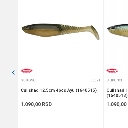
Anti-spam zaštita - izračunaj
POŠALJI
66528
SILIKONCI
66691
SILIKONCI
 4
Cullshad 12.5cm 4pcs Ayu (1640515)
Cullshad 
(1640513)
1.090,00
RSD
1.090,00