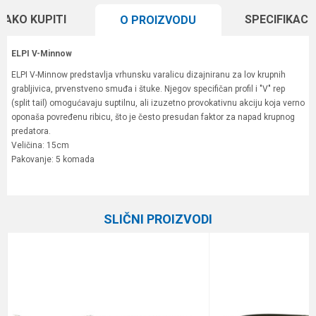
KAKO KUPITI
SPECIFIKACI
O PROIZVODU
ELPI V-Minnow
ELPI V-Minnow predstavlja vrhunsku varalicu dizajniranu za lov krupnih
grabljivica, prvenstveno smuđa i štuke. Njegov specifičan profil i "V" rep
(split tail) omogućavaju suptilnu, ali izuzetno provokativnu akciju koja verno
oponaša povređenu ribicu, što je često presudan faktor za napad krupnog
predatora.
Veličina: 15cm
Pakovanje: 5 komada
Karakteristika
Vrednost
Ime/Nadimak
Kategorija
Silikonci
SLIČNI PROIZVODI
Brend
ELPI
Email
Poruka