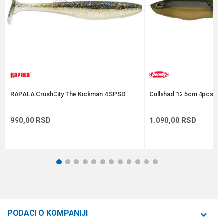
Anti-spam zaštita - izračunajte koliko je 9 - 4 :
POŠALJI
RAPALA CrushCity The Kickman 4 SPSD
Cullshad 12.5cm 4pcs A
990,00
RSD
1.090,00
RSD
1
2
3
4
5
6
7
8
9
10
11
12
PODACI O KOMPANIJI