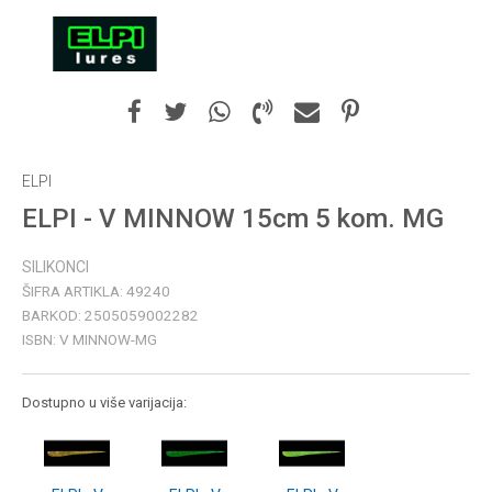
ELPI
ELPI - V MINNOW 15cm 5 kom. MG
SILIKONCI
ŠIFRA ARTIKLA:
49240
BARKOD:
2505059002282
ISBN:
V MINNOW-MG
Dostupno u više varijacija: