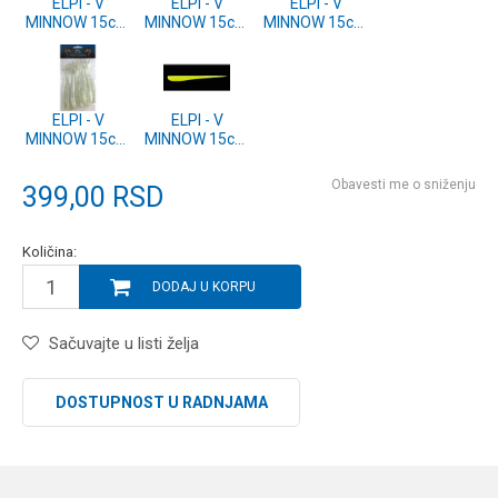
ELPI - V
ELPI - V
ELPI - V
MINNOW 15cm
MINNOW 15cm
MINNOW 15cm
5 kom. MO
5 kom. MG
5 kom. PP
ELPI - V
ELPI - V
MINNOW 15cm
MINNOW 15cm
5 kom. SD
5 kom. CH
Obavesti me o sniženju
399,00
RSD
Količina:
DODAJ U KORPU
Sačuvajte u listi želja
DOSTUPNOST U RADNJAMA