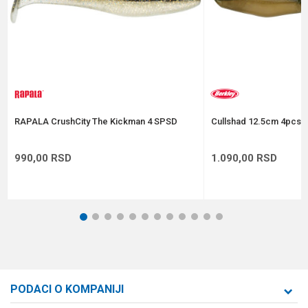
Anti-spam zaštita - izračunajte koliko je 4 + 1 :
POŠALJI
RAPALA CrushCity The Kickman 4 SPSD
Cullshad 12.5cm 4pcs A
990,00
RSD
1.090,00
RSD
1
2
3
4
5
6
7
8
9
10
11
12
PODACI O KOMPANIJI