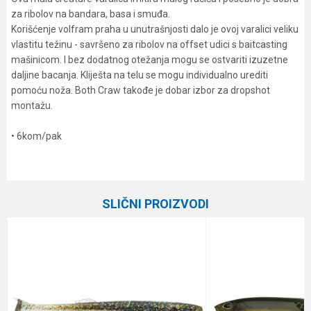
za ribolov na bandara, basa i smuđa.
Korišćenje volfram praha u unutrašnjosti dalo je ovoj varalici veliku
vlastitu težinu - savršeno za ribolov na offset udici s baitcasting
mašinicom. I bez dodatnog otežanja mogu se ostvariti izuzetne
daljine bacanja. Kliješta na telu se mogu individualno urediti
pomoću noža. Both Craw takođe je dobar izbor za dropshot
montažu.
• 6kom/pak
Karakteristika
Vrednost
Ime/Nadimak
Kategorija
Silikonci
SLIČNI PROIZVODI
Brend
Daiwa
Email
Poruka