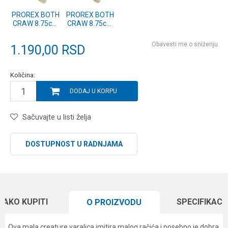
PROREX BOTH
PROREX BOTH
CRAW 8.75cm
CRAW 8.75cm
SC (15429-804)
GP (15429-802)
Obavesti me o sniženju
1.190,00
RSD
Količina:
DODAJ U KORPU
Sačuvajte u listi želja
DOSTUPNOST U RADNJAMA
KAKO KUPITI
SPECIFIKACI
O PROIZVODU
Ova mala creature varalica imitira malog račića i posebno je dobra