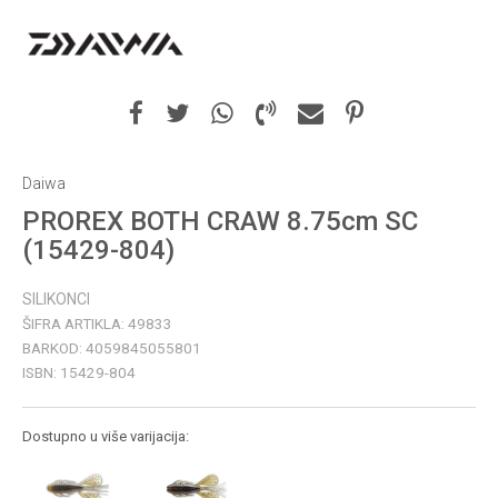
Daiwa
PROREX BOTH CRAW 8.75cm SC
(15429-804)
SILIKONCI
ŠIFRA ARTIKLA:
49833
BARKOD:
4059845055801
ISBN:
15429-804
Dostupno u više varijacija: