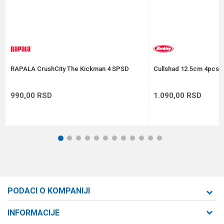
Anti-spam zaštita - izračunajte koliko je 6 - 1 :
POŠALJI
RAPALA CrushCity The Kickman 4 SPSD
Cullshad 12.5cm 4pcs A
990,00
RSD
1.090,00
RSD
1
2
3
4
5
6
7
8
9
10
11
12
PODACI O KOMPANIJI
Formaxstore d.o.o
INFORMACIJE