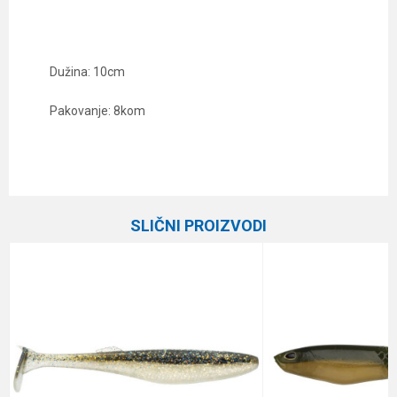
Dužina: 10cm
Pakovanje: 8kom
Karakteristika
Vrednost
Ime/Nadimak
Kategorija
Silikonci
SLIČNI PROIZVODI
Brend
Keitech
Email
Poruka