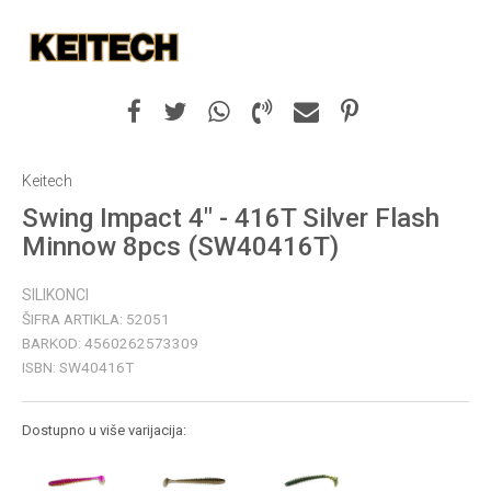
Keitech
Swing Impact 4" - 416T Silver Flash
Minnow 8pcs (SW40416T)
SILIKONCI
ŠIFRA ARTIKLA:
52051
BARKOD:
4560262573309
ISBN:
SW40416T
Dostupno u više varijacija: