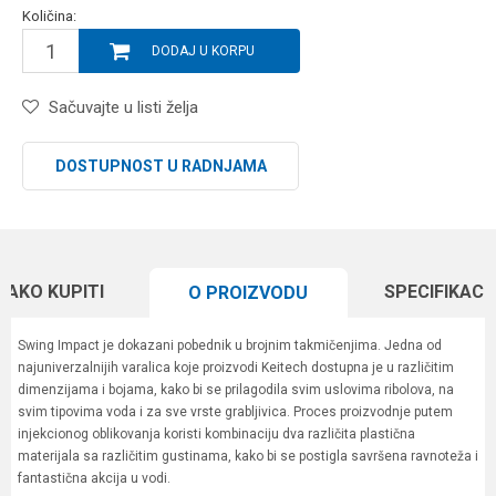
Količina:
DODAJ U KORPU
Sačuvajte u listi želja
DOSTUPNOST U RADNJAMA
KAKO KUPITI
SPECIFIKACI
O PROIZVODU
Swing Impact je dokazani pobednik u brojnim takmičenjima. Jedna od
najuniverzalnijih varalica koje proizvodi Keitech dostupna je u različitim
dimenzijama i bojama, kako bi se prilagodila svim uslovima ribolova, na
svim tipovima voda i za sve vrste grabljivica. Proces proizvodnje putem
injekcionog oblikovanja koristi kombinaciju dva različita plastična
materijala sa različitim gustinama, kako bi se postigla savršena ravnoteža i
fantastična akcija u vodi.