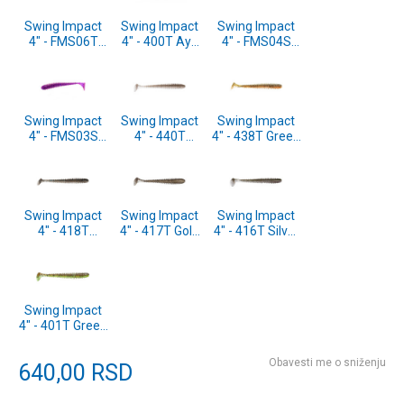
Swing Impact
Swing Impact
Swing Impact
4" - FMS06T
4" - 400T Ayu
4" - FMS04S
FMS Spicy
8pcs
FMS
Clear Cahrt
(SW40400T)
Watermelon
8pcs
Blue PP 8pcs
(SW40FMS06T)
(SW40FMS04S)
Swing Impact
Swing Impact
Swing Impact
4" - FMS03S
4" - 440T
4" - 438T Green
FMS Spicy
Electric Shad
Pumpkin Fire
Shad 8pcs
8pcs
8pcs
(SW40FMS03S)
(SW40440T)
(SW40438T)
Swing Impact
Swing Impact
Swing Impact
4" - 418T
4" - 417T Gold
4" - 416T Silver
Bluegill Flash
Flash Minnow
Flash Minnow
8pcs
8pcs
8pcs
(SW40418T)
(SW40417T)
(SW40416T)
Swing Impact
4" - 401T Green
Pumpkin
Chartreuse
Obavesti me o sniženju
640,00
RSD
8pcs
(SW40401T)