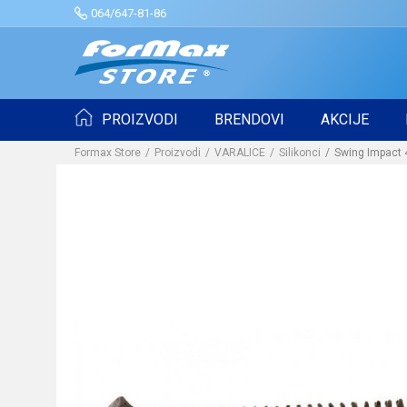
064/647-81-86
PROIZVODI
BRENDOVI
AKCIJE
Formax Store
Proizvodi
VARALICE
Silikonci
Swing Impact 4