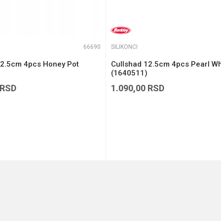
66690
SILIKONCI
12.5cm 4pcs Honey Pot
Cullshad 12.5cm 4pcs Pearl Wh
(1640511)
RSD
1.090,00
RSD
DODAJ U KORPU
DODAJ U KORPU