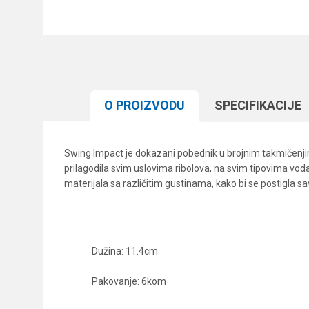
O PROIZVODU
SPECIFIKACIJЕ
Swing Impact je dokazani pobednik u brojnim takmičenjima
prilagodila svim uslovima ribolova, na svim tipovima voda 
materijala sa različitim gustinama, kako bi se postigla sa
Dužina: 11.4cm
Pakovanje: 6kom