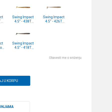
ct
Swing Impact
Swing Impact
T
4.5" - 438T
4.5" - 426T
ad
Green Pumpkin
Sexy Shad 6pcs
Fire 6pcs
(SW45426T)
T)
(SW45438T)
ct
Swing Impact
old
4.5" - 418T
ow
Bluegill Flash
6pcs
Obavesti me o sniženju
T)
(SW45418T)
J U KORPU
DNJAMA