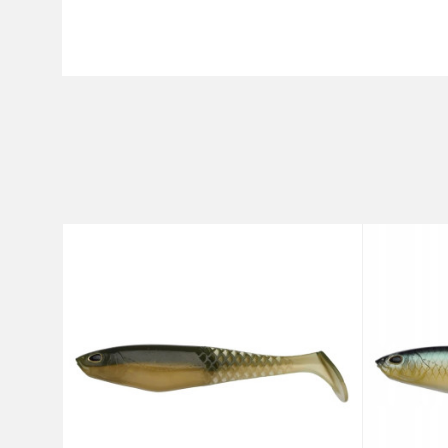
Karakteristika
Ime/Nadimak
Kategorija
Brend
Poruka
Anti-spam zaštita - izračunajt
POŠALJI