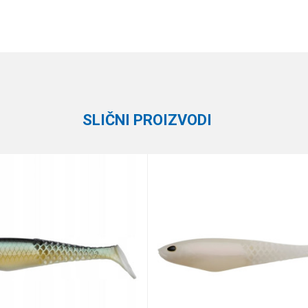
Vrednost
Email
Silikonci
Keitech
SLIČNI PROIZVODI
e koliko je 9 - 4 :