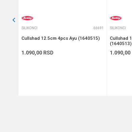
66528
SILIKONCI
66691
SILIKONCI
 4
Cullshad 12.5cm 4pcs Ayu (1640515)
Cullshad 
(1640513)
1.090,00
RSD
1.090,00
DODAJ U KORPU