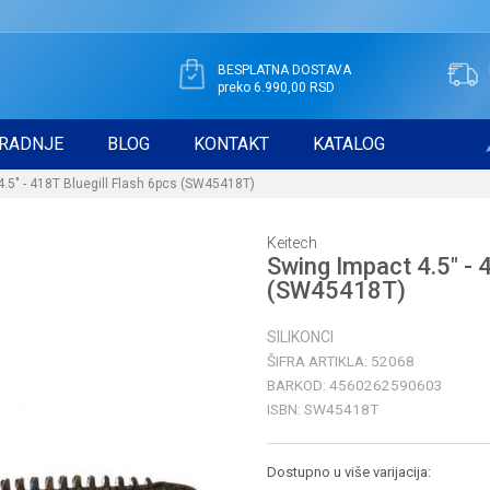
BESPLATNA DOSTAVA
preko 6.990,00 RSD
RADNJE
BLOG
KONTAKT
KATALOG
.5" - 418T Bluegill Flash 6pcs (SW45418T)
Keitech
Swing Impact 4.5" - 
(SW45418T)
SILIKONCI
ŠIFRA ARTIKLA:
52068
BARKOD:
4560262590603
ISBN:
SW45418T
Dostupno u više varijacija: