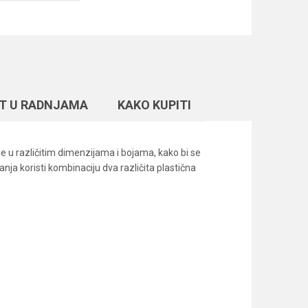
T U RADNJAMA
KAKO KUPITI
e u različitim dimenzijama i bojama, kako bi se
nja koristi kombinaciju dva različita plastična