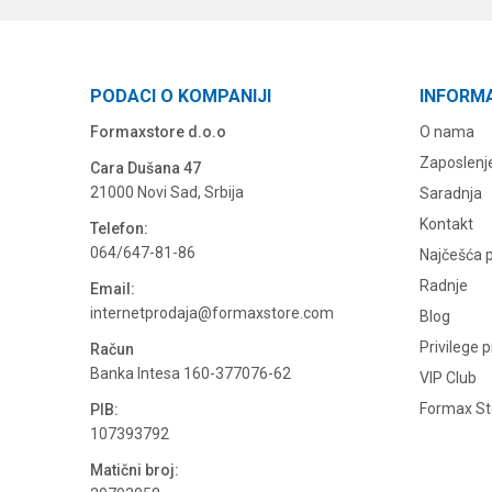
PODACI O KOMPANIJI
INFORM
Formaxstore d.o.o
O nama
Zaposlenj
Cara Dušana 47
21000 Novi Sad, Srbija
Saradnja
Kontakt
Telefon:
064/647-81-86
Najčešća p
Radnje
Email:
internetprodaja@formaxstore.com
Blog
Privilege 
Račun
Banka Intesa 160-377076-62
VIP Club
Formax Sto
PIB:
107393792
Matični broj: