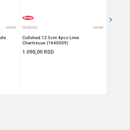
66689
SILIKONCI
66688
SILIKONCI
ite
Cullshad 12.5cm 4pcs Lime
Cullshad 
Chartreuse (1640509)
(1640508
1.090,00
RSD
1.090,00
DODAJ U KORPU