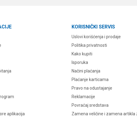
ACIJE
KORISNIČKI SERVIS
Uslovi korišćenja i prodaje
e
Politika privatnosti
Kako kupiti
Isporuka
itanja
Načini plaćanja
Plaćanje karticama
Pravo na odustajanje
program
Reklamacije
Povraćaj sredstava
re aplikacija
Zamena veličine i zamena artikla 