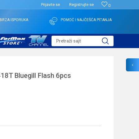
Prijavite se
Registrujte se
0
BRZA ISPORUKA
POMOĆ I NAJČEŠĆA PITANJA
Pretraži sajt
418T Bluegill Flash 6pcs