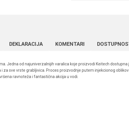
DEKLARACIJA
KOMENTARI
DOSTUPNOS
. Jedna od najuniverzalnijih varalica koje proizvodi Keitech dostupna j
i za sve vrste grabljivica. Proces proizvodnje putem injekcionog oblikova
vršena ravnoteža i fantastična akcija u vodi.