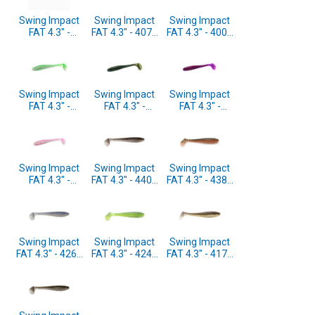
Swing Impact
Swing Impact
Swing Impact
FAT 4.3" -
FAT 4.3" - 407T
FAT 4.3" - 400T
FMS06T FMS
Delta Craw
Ayu 6pcs
Spicy Clear
6pcs
(SF43400T)
Cahrt 6pcs
(SF43407T)
(SF43FMS06T)
Swing Impact
Swing Impact
Swing Impact
FAT 4.3" -
FAT 4.3" -
FAT 4.3" -
FMS05T FMS
FMS04S FMS
FMS03S FMS
Lime Shad 6pcs
Watermelon
Spicy Shad
(SF43FMS05T)
Blue PP 6pcs
6pcs
(SF43FMS04S)
(SF43FMS03S)
Swing Impact
Swing Impact
Swing Impact
FAT 4.3" -
FAT 4.3" - 440T
FAT 4.3" - 438T
FMS01T FMS
Electric Shad
Green Pumpkin
Pinky Pearl
6pcs
Fire 6pcs
Shad 6pcs
(SF43440T)
(SF43438T)
(SF43FMS01T)
Swing Impact
Swing Impact
Swing Impact
FAT 4.3" - 426T
FAT 4.3" - 424T
FAT 4.3" - 417T
Sexy Shad 6pcs
Lime/Chartreuse
Gold Flash
(SF43426T)
6pcs
Minnow 6pcs
(SF43424T)
(SF43417T)