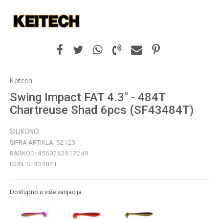
Keitech
Swing Impact FAT 4.3" - 484T
Chartreuse Shad 6pcs (SF43484T)
SILIKONCI
ŠIFRA ARTIKLA:
52123
BARKOD:
4560262617249
ISBN:
SF43484T
Dostupno u više varijacija: