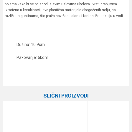
bojama kako bi se prilagodila svim uslovima ribolova i vrsti grabljivica.
Izrađena u kombinaciji dva plastična materijala obogaćenih solju, sa
različitim gustinama, što pruža savršen balans i fantastičnu akciju u vodi.
Dužina: 10.9cm
Pakovanje: 6kom
Karakteristika
Vrednost
Ime/Nadimak
Kategorija
Silikonci
SLIČNI PROIZVODI
Brend
Keitech
Email
Poruka