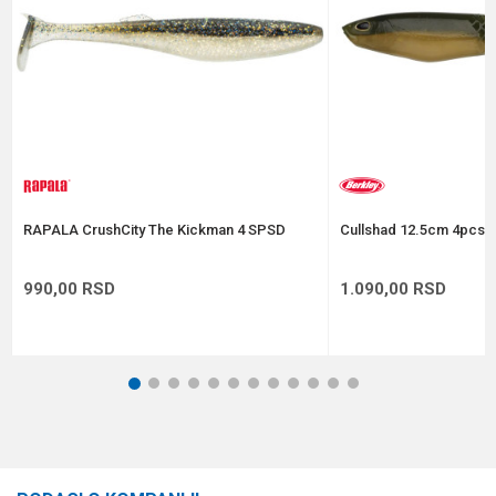
Anti-spam zaštita - izračunajte koliko je 9 - 4 :
POŠALJI
RAPALA CrushCity The Kickman 4 SPSD
Cullshad 12.5cm 4pcs A
990,00
RSD
1.090,00
RSD
1
2
3
4
5
6
7
8
9
10
11
12