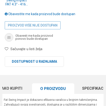
Swing Impact
FAT 4.3" - 416T
Silver Flash
Minnow 6pcs
Obavestite me kada proizvod bude dostupan
(SF43416T)
PROIZVOD VIŠE NIJE DOSTUPAN
Obavesti me kada proizvod
ponovo bude dostupan
Sačuvajte u listi želja
DOSTUPNOST U RADNJAMA
KAKO KUPITI
SPECIFIKACI
O PROIZVODU
Fat Swing Impact je dokazano efikasna varalica u brojnim takmičenjima.
Zahvaljujući svojoj svestranosti, dostupna je u različitim dimenzijama i