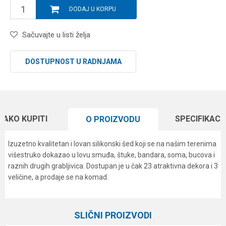
DODAJ U KORPU
Sačuvajte u listi želja
DOSTUPNOST U RADNJAMA
KAKO KUPITI
SPECIFIKACI
O PROIZVODU
Izuzetno kvalitetan i lovan silikonski šed koji se na našim terenima
višestruko dokazao u lovu smuđa, štuke, bandara, soma, bucova i
raznih drugih grabljivica. Dostupan je u čak 23 atraktivna dekora i 3
veličine, a prodaje se na komad.
Karakteristika
Vrednost
Ime/Nadimak
Kategorija
Silikonci
SLIČNI PROIZVODI
Brend
Formax