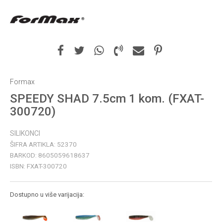
Formax
SPEEDY SHAD 7.5cm 1 kom. (FXAT-
300720)
SILIKONCI
ŠIFRA ARTIKLA:
52370
BARKOD:
8605059618637
ISBN:
FXAT-300720
Dostupno u više varijacija: