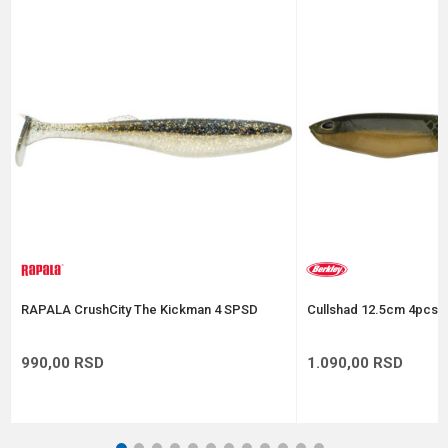
Email
Poruka
Anti-spam zaštita - izračunajte koliko je 9 - 4 :
POŠALJI
RAPALA CrushCity The Kickman 4 SPSD
Cullshad 12.5cm 4pcs A
990,00
RSD
1.090,00
RSD