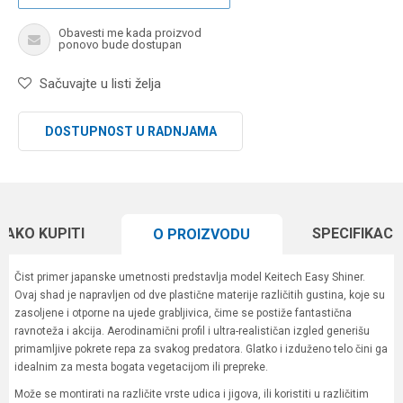
Obavesti me kada proizvod
ponovo bude dostupan
Sačuvajte u listi želja
DOSTUPNOST U RADNJAMA
KAKO KUPITI
SPECIFIKACI
O PROIZVODU
Čist primer japanske umetnosti predstavlja model Keitech Easy Shiner.
Ovaj shad je napravljen od dve plastične materije različitih gustina, koje su
zasoljene i otporne na ujede grabljivica, čime se postiže fantastična
ravnoteža i akcija. Aerodinamični profil i ultra-realističan izgled generišu
primamljive pokrete repa za svakog predatora. Glatko i izduženo telo čini ga
idealnim za mesta bogata vegetacijom ili prepreke.
Može se montirati na različite vrste udica i jigova, ili koristiti u različitim