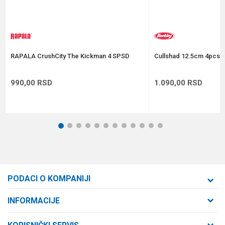
Anti-spam zaštita - izračunajte koliko je 2 + 3 :
POŠALJI
RAPALA CrushCity The Kickman 4 SPSD
Cullshad 12.5cm 4pcs A
990,00
RSD
1.090,00
RSD
1
2
3
4
5
6
7
8
9
10
11
12
PODACI O KOMPANIJI
Formaxstore d.o.o
INFORMACIJE
O nama
Cara Dušana 47