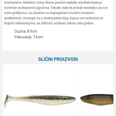
montažama. Međutim, Easy Shiner postiže najbolje rezultate kada je
montiran sa klasičnim jigovima. Takođe, kako bi postali neodoljivi za sve
vrste grabljivica, ovi shadovi su impregnirani izuzetno snažnim
atraktantom. Dostupni su u širokoj paleti boja, koja je već testirana na
brojnim takmičenjima, sa odličnim učinkom tokom cele godine.
Dužina: 8.9cm
Pakovanje: 7 kom
Karakteristika
Vrednost
Ime/Nadimak
Kategorija
Silikonci
SLIČNI PROIZVODI
Brend
Keitech
Email
Poruka