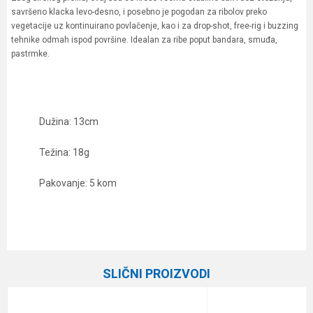
savršeno klacka levo-desno, i posebno je pogodan za ribolov preko
vegetacije uz kontinuirano povlačenje, kao i za drop-shot, free-rig i buzzing
tehnike odmah ispod površine. Idealan za ribe poput bandara, smuđa,
pastrmke.
Dužina: 13cm
Težina: 18g
Pakovanje: 5 kom
Karakteristika
Vrednost
Ime/Nadimak
Kategorija
Silikonci
SLIČNI PROIZVODI
Brend
Daiwa
Email