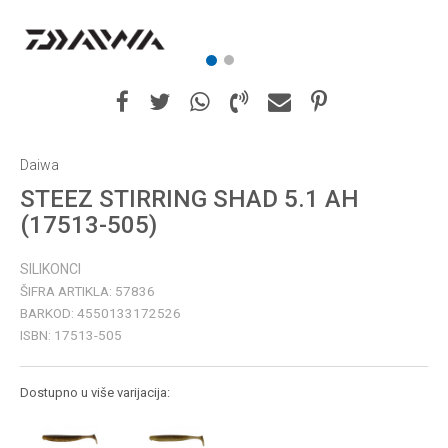
1
2
Daiwa
STEEZ STIRRING SHAD 5.1 AH
(17513-505)
SILIKONCI
ŠIFRA ARTIKLA:
57836
BARKOD:
4550133172526
ISBN:
17513-505
Dostupno u više varijacija: