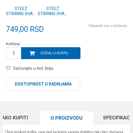
STEEZ
STEEZ
STIRRING SHAD
STIRRING SHAD
5.1 AH (17513-
5.1 BA (17513-
505)
504)
Obavesti me o sniženju
749,00
RSD
Količina:
DODAJ U KORPU
Sačuvajte u listi želja
DOSTUPNOST U RADNJAMA
KAKO KUPITI
SPECIFIKACI
O PROIZVODU
Zbog širokog profila, ovaj šed se kreće veoma stabilno čak i bez otežanja,