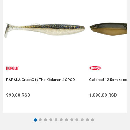
Poruka
Anti-spam zaštita - izračunajte koliko je 9 - 4 :
POŠALJI
RAPALA CrushCity The Kickman 4 SPSD
Cullshad 12.5cm 4pcs A
990,00
RSD
1.090,00
RSD
1
2
3
4
5
6
7
8
9
10
11
12