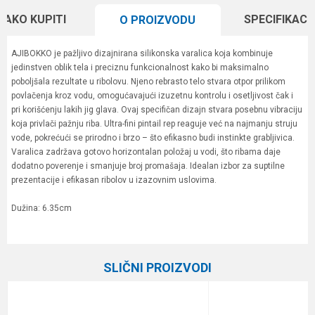
KAKO KUPITI
SPECIFIKACI
O PROIZVODU
AJIBOKKO je pažljivo dizajnirana silikonska varalica koja kombinuje
jedinstven oblik tela i preciznu funkcionalnost kako bi maksimalno
poboljšala rezultate u ribolovu. Njeno rebrasto telo stvara otpor prilikom
povlačenja kroz vodu, omogućavajući izuzetnu kontrolu i osetljivost čak i
pri korišćenju lakih jig glava. Ovaj specifičan dizajn stvara posebnu vibraciju
koja privlači pažnju riba. Ultra-fini pintail rep reaguje već na najmanju struju
vode, pokrećući se prirodno i brzo – što efikasno budi instinkte grabljivica.
Varalica zadržava gotovo horizontalan položaj u vodi, što ribama daje
dodatno poverenje i smanjuje broj promašaja. Idealan izbor za suptilne
prezentacije i efikasan ribolov u izazovnim uslovima.
Dužina: 6.35cm
Karakteristika
Vrednost
Ime/Nadimak
Kategorija
Silikonci
SLIČNI PROIZVODI
Brend
Tict
Email