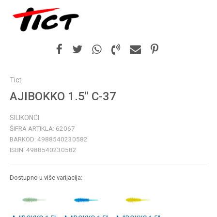
Tict
AJIBOKKO 1.5" C-37
SILIKONCI
ŠIFRA ARTIKLA:
62067
BARKOD:
4988540230582
ISBN:
4988540230582
Dostupno u više varijacija: