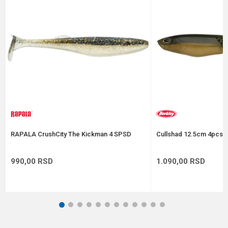
Poruka
Anti-spam zaštita - izračunajte koliko je 2 + 3 :
POŠALJI
RAPALA CrushCity The Kickman 4 SPSD
Cullshad 12.5cm 4pcs A
990,00
RSD
1.090,00
RSD
1
2
3
4
5
6
7
8
9
10
11
12