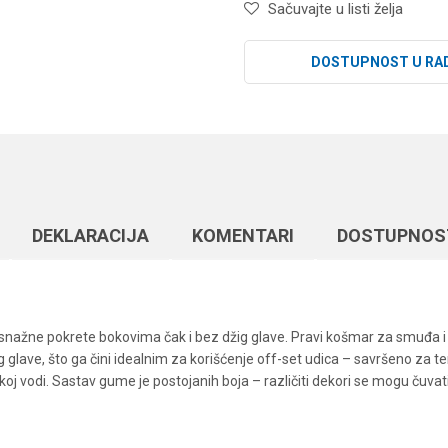
Sačuvajte u listi želja
DOSTUPNOST U RA
DEKLARACIJA
KOMENTARI
DOSTUPNOS
i snažne pokrete bokovima čak i bez džig glave. Pravi košmar za smuđa 
ig glave, što ga čini idealnim za korišćenje off-set udica – savršeno z
slatkoj vodi. Sastav gume je postojanih boja – različiti dekori se mogu čuv