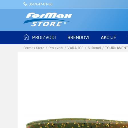
064/647-81-86
PROIZVODI
BRENDOVI
AKCIJE
Formax Store
Proizvodi
VARALICE
Silikonci
TOURNAMENT D