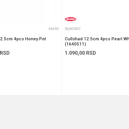
66690
SILIKONCI
12.5cm 4pcs Honey Pot
Cullshad 12.5cm 4pcs Pearl Wh
(1640511)
RSD
1.090,00
RSD
DODAJ U KORPU
DODAJ U KORPU