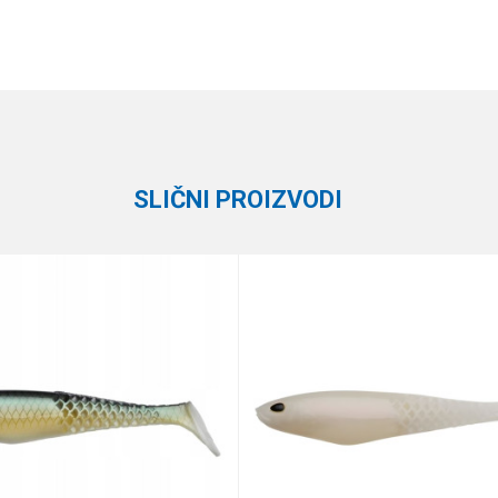
Vrednost
Email
Silikonci
Daiwa
SLIČNI PROIZVODI
e koliko je 9 - 4 :