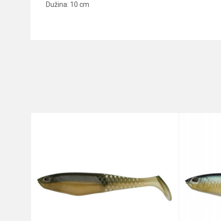
Dužina: 10 cm
Karakteristika
Ime/Nadimak
Kategorija
Brend
Poruka
Anti-spam zaštita - izračunajt
POŠALJI