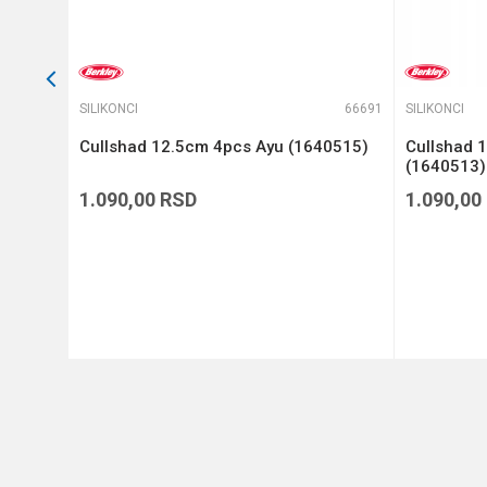
66528
SILIKONCI
66691
SILIKONCI
 4
Cullshad 12.5cm 4pcs Ayu (1640515)
Cullshad 
(1640513)
1.090,00
RSD
1.090,00
DODAJ U KORPU