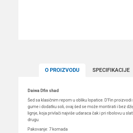
O PROIZVODU
SPECIFIKACIJЕ
Daiwa Dfin shad
Šed sa klasičnim repom u obliku lopatice. D'Fin proizvod
gume i dodatku soli, ovaj šed se može montirati i bez dž
lignje, koja privlači najviše udaraca čak i pri ribolovu u 
drugu.
Pakovanje: 7 komada