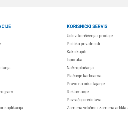
ACIJE
KORISNIČKI SERVIS
Uslovi korišćenja i prodaje
e
Politika privatnosti
Kako kupiti
Isporuka
itanja
Načini plaćanja
Plaćanje karticama
Pravo na odustajanje
program
Reklamacije
Povraćaj sredstava
re aplikacija
Zamena veličine i zamena artikla 