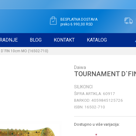
BESPLATNA DOSTAVA
preko 6.990,00 RSD
RADNJE
BLOG
KONTAKT
KATALOG
`FIN 10cm MO (16502-710)
Daiwa
TOURNAMENT D`FIN
SILIKONCI
ŠIFRA ARTIKLA:
60917
BARKOD:
4059845125726
ISBN:
16502-710
Dostupno u više varijacija: