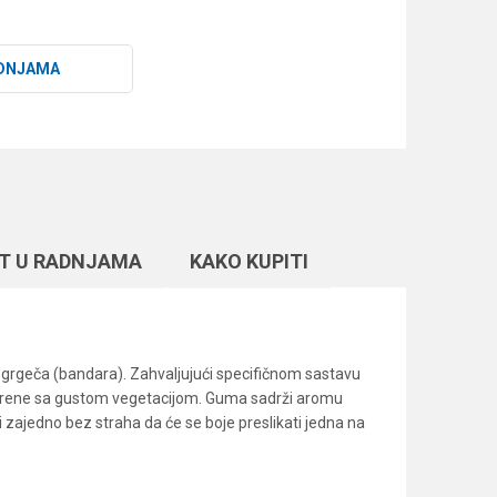
DNJAMA
T U RADNJAMA
KAKO KUPITI
i grgeča (bandara). Zahvaljujući specifičnom sastavu
a terene sa gustom vegetacijom. Guma sadrži aromu
ati zajedno bez straha da će se boje preslikati jedna na