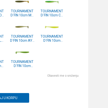
NT
TOURNAMENT
TOURNAMENT
 OS
D`FIN 10cm MO
D`FIN 10cm CT
0)
(16502-710)
(16502-510)
NT
TOURNAMENT
TOURNAMENT
 LP
D`FIN 10cm AYU
D`FIN 10cm
0)
(16500-510)
LIME (16501-
210)
NT
TOURNAMENT
m
D`FIN 10cm
00-
CHARTR.
(16500-310)
Obavesti me o sniženju
J U KORPU