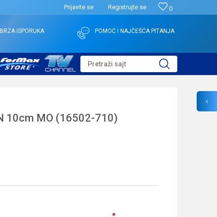
Prijavite se
Registrujte se
0
BRZA ISPORUKA
POMOĆ I NAJČEŠĆA PITANJA
Pretraži sajt
 10cm MO (16502-710)