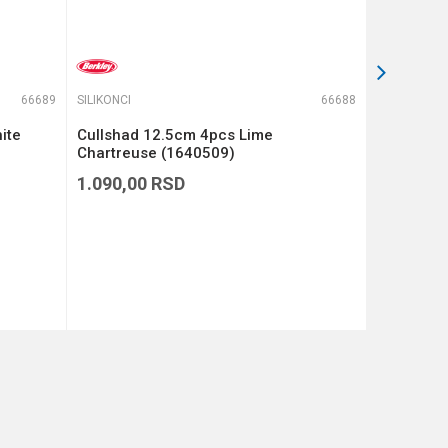
66689
SILIKONCI
66688
SILIKONCI
ite
Cullshad 12.5cm 4pcs Lime
Cullshad 
Chartreuse (1640509)
(1640508
1.090,00
RSD
1.090,00
DODAJ U KORPU