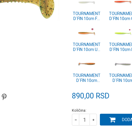
TOURNAMENT
TOURNAME
D`FIN 10cm FP
D`FIN 10cm
(16502-810)
(16502-91
TOURNAMENT
TOURNAME
D`FIN 10cm UP
D`FIN 10cm
(16502-410)
(16502-21
TOURNAMENT
TOURNAME
D`FIN 10cm
D`FIN 10c
ORANGE
PEARL (165
(16500-610)
410)
890,00
RSD
Količina:
DODA