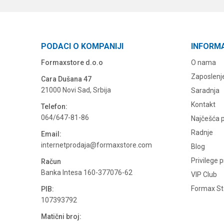
PODACI O KOMPANIJI
INFORM
Formaxstore d.o.o
O nama
Zaposlenj
Cara Dušana 47
21000 Novi Sad, Srbija
Saradnja
Kontakt
Telefon:
064/647-81-86
Najčešća p
Radnje
Email:
internetprodaja@formaxstore.com
Blog
Privilege 
Račun
Banka Intesa 160-377076-62
VIP Club
Formax Sto
PIB:
107393792
Matični broj: