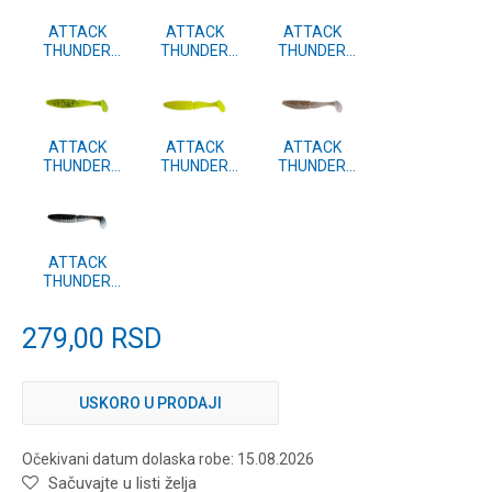
ATTACK
ATTACK
ATTACK
THUNDER
THUNDER
THUNDER
SHAD 8cm 4
SHAD 8cm 4
SHAD 8cm 4
kom. #41
kom. #30
kom. #29
ATTACK
ATTACK
ATTACK
THUNDER
THUNDER
THUNDER
SHAD 8cm 4
SHAD 8cm 4
SHAD 8cm 4
kom. #27
kom. #26
kom. #11
ATTACK
THUNDER
SHAD 8cm 4
kom. #04
279,00
RSD
USKORO U PRODAJI
Očekivani datum dolaska robe: 15.08.2026
Sačuvajte u listi želja