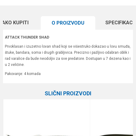
KAKO KUPITI
SPECIFIKACI
O PROIZVODU
ATTACK THUNDER SHAD
Prvoklasan i izuzetno lovan shad koji se višestruko dokazao u lovu smuđa,
štuke, bandara, soma i drugih grabljivica. Precizno i pažljivo odabran oblik i
rad varalice da bude neodoljiv za sve predatore. Dostupan u 7 dezena kao i
u 2 veličine.
Pakovanje: 4 komada
Karakteristika
Vrednost
Ime/Nadimak
SLIČNI PROIZVODI
Kategorija
Silikonci
Brend
Formax
Email
Poruka