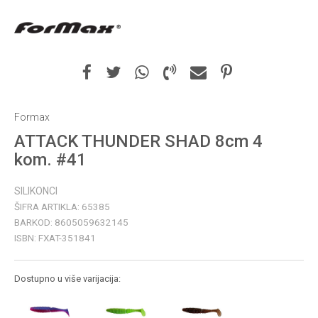
Formax
ATTACK THUNDER SHAD 8cm 4
kom. #41
SILIKONCI
ŠIFRA ARTIKLA:
65385
BARKOD:
8605059632145
ISBN:
FXAT-351841
Dostupno u više varijacija: