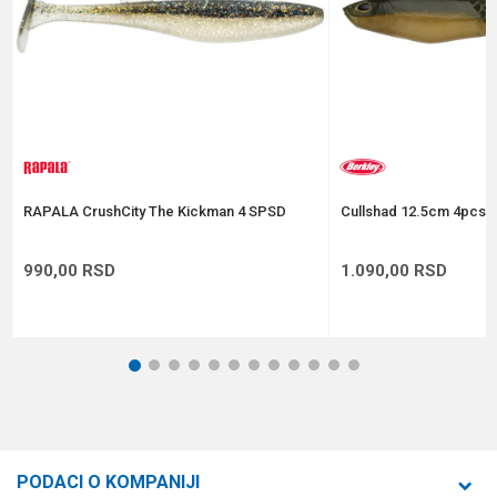
Anti-spam zaštita - izračunajte koliko je 4 + 1 :
RAPALA CrushCity The Kickman 4 SPSD
Cullshad 12.5cm 4pcs A
POŠALJI
990,00
RSD
1.090,00
RSD
1
2
3
4
5
6
7
8
9
10
11
12
PODACI O KOMPANIJI